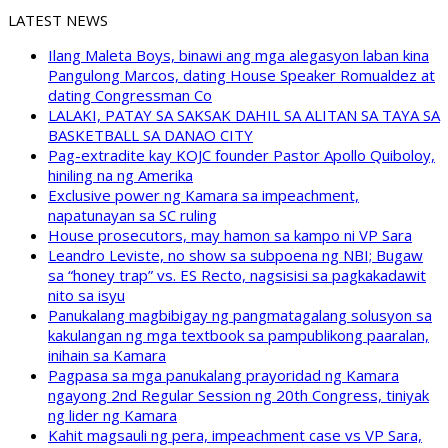
LATEST NEWS
Ilang Maleta Boys, binawi ang mga alegasyon laban kina
Pangulong Marcos, dating House Speaker Romualdez at
dating Congressman Co
LALAKI, PATAY SA SAKSAK DAHIL SA ALITAN SA TAYA SA
BASKETBALL SA DANAO CITY
Pag-extradite kay KOJC founder Pastor Apollo Quiboloy,
hiniling na ng Amerika
Exclusive power ng Kamara sa impeachment,
napatunayan sa SC ruling
House prosecutors, may hamon sa kampo ni VP Sara
Leandro Leviste, no show sa subpoena ng NBI; Bugaw
sa “honey trap” vs. ES Recto, nagsisisi sa pagkakadawit
nito sa isyu
Panukalang magbibigay ng pangmatagalang solusyon sa
kakulangan ng mga textbook sa pampublikong paaralan,
inihain sa Kamara
Pagpasa sa mga panukalang prayoridad ng Kamara
ngayong 2nd Regular Session ng 20th Congress, tiniyak
ng lider ng Kamara
Kahit magsauli ng pera, impeachment case vs VP Sara,