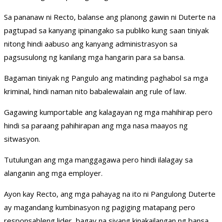
Sa pananaw ni Recto, balanse ang planong gawin ni Duterte na
pagtupad sa kanyang ipinangako sa publiko kung saan tiniyak
nitong hindi aabuso ang kanyang administrasyon sa
pagsusulong ng kanilang mga hangarin para sa bansa.
Bagaman tiniyak ng Pangulo ang matinding paghabol sa mga
kriminal, hindi naman nito babalewalain ang rule of law.
Gagawing kumportable ang kalagayan ng mga mahihirap pero
hindi sa paraang pahihirapan ang mga nasa maayos ng
sitwasyon.
Tutulungan ang mga manggagawa pero hindi ilalagay sa
alanganin ang mga employer.
Ayon kay Recto, ang mga pahayag na ito ni Pangulong Duterte
ay magandang kumbinasyon ng pagiging matapang pero
responsableng lider, bagay na siyang kinakailangan ng bansa