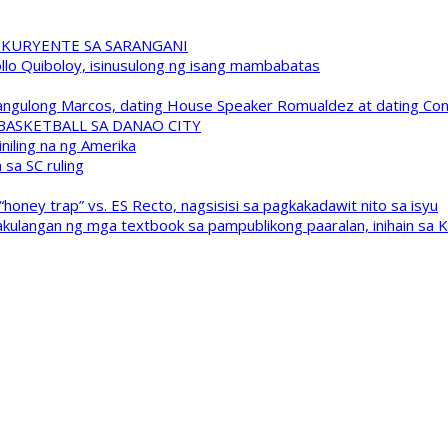
 KURYENTE SA SARANGANI
pollo Quiboloy, isinusulong ng isang mambabatas
 Pangulong Marcos, dating House Speaker Romualdez at dating C
A BASKETBALL SA DANAO CITY
niling na ng Amerika
sa SC ruling
oney trap” vs. ES Recto, nagsisisi sa pagkakadawit nito sa isyu
kulangan ng mga textbook sa pampublikong paaralan, inihain sa 