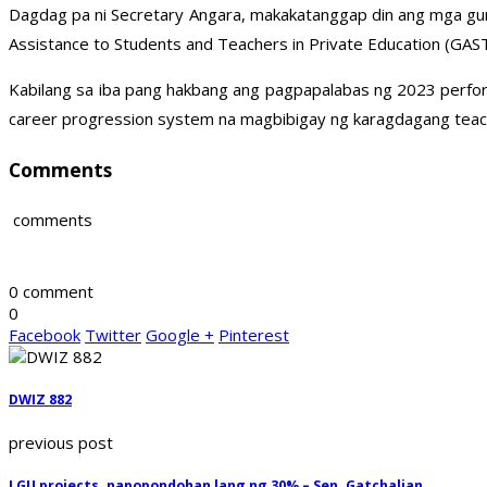
Dagdag pa ni Secretary Angara, makakatanggap din ang mga gur
Assistance to Students and Teachers in Private Education (GA
Kabilang sa iba pang hakbang ang pagpapalabas ng 2023 perfo
career progression system na magbibigay ng karagdagang teach
Comments
comments
0 comment
0
Facebook
Twitter
Google +
Pinterest
DWIZ 882
previous post
LGU projects, napopondohan lang ng 30% – Sen. Gatchalian