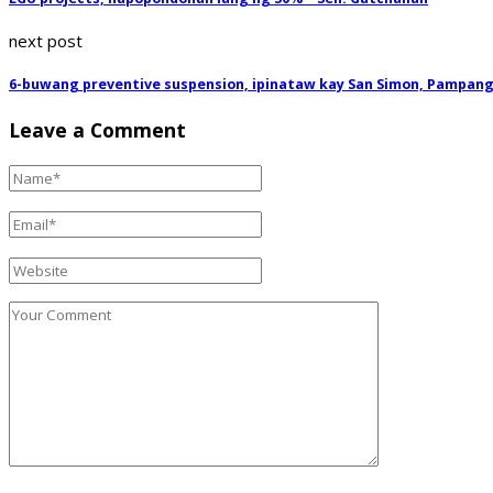
next post
6-buwang preventive suspension, ipinataw kay San Simon, Pampang
Leave a Comment