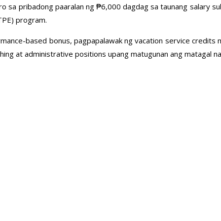
o sa pribadong paaralan ng ₱6,000 dagdag sa taunang salary subs
STPE) program.
rmance-based bonus, pagpapalawak ng vacation service credits
ing at administrative positions upang matugunan ang matagal n