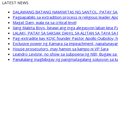
LATEST NEWS
DALAWANG BATANG NAMIMITAS NG SANTOL, PATAY SA
Pagpapabilis sa extradition process ni religious leader A
Magat Dam, wala na sa critical level
Ilang Maleta Boys, binawi ang mga alegasyon laban kina
LALAKI, PATAY SA SAKSAK DAHIL SA ALITAN SA TAYA S
Pag-extradite kay KOJC founder Pastor Apollo Quiboloy, hi
Exclusive power ng Kamara sa impeachment, napatunayan 
House prosecutors, may hamon sa kampo ni VP Sara
Leandro Leviste, no show sa subpoena ng NBI; Bugaw sa “h
Panukalang magbibigay ng pangmatagalang solusyon sa ka