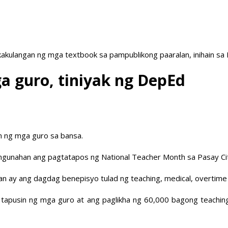
akulangan ng mga textbook sa pampublikong paaralan, inihain sa
a guro, tiniyak ng DepEd
n ng mga guro sa bansa.
angunahan ang pagtatapos ng National Teacher Month sa Pasay Ci
aran ay ang dagdag benepisyo tulad ng teaching, medical, overtim
apusin ng mga guro at ang paglikha ng 60,000 bagong teaching