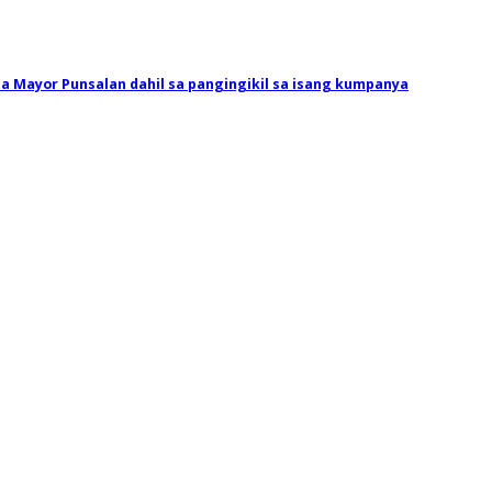
a Mayor Punsalan dahil sa pangingikil sa isang kumpanya