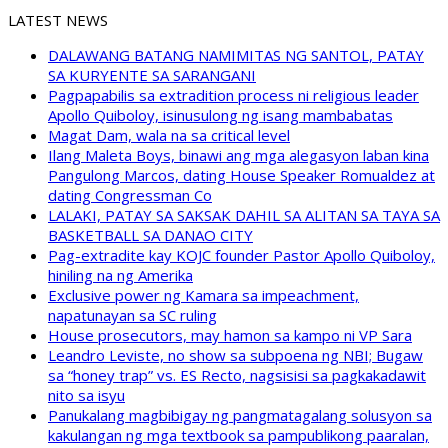
LATEST NEWS
DALAWANG BATANG NAMIMITAS NG SANTOL, PATAY
SA KURYENTE SA SARANGANI
Pagpapabilis sa extradition process ni religious leader
Apollo Quiboloy, isinusulong ng isang mambabatas
Magat Dam, wala na sa critical level
Ilang Maleta Boys, binawi ang mga alegasyon laban kina
Pangulong Marcos, dating House Speaker Romualdez at
dating Congressman Co
LALAKI, PATAY SA SAKSAK DAHIL SA ALITAN SA TAYA SA
BASKETBALL SA DANAO CITY
Pag-extradite kay KOJC founder Pastor Apollo Quiboloy,
hiniling na ng Amerika
Exclusive power ng Kamara sa impeachment,
napatunayan sa SC ruling
House prosecutors, may hamon sa kampo ni VP Sara
Leandro Leviste, no show sa subpoena ng NBI; Bugaw
sa “honey trap” vs. ES Recto, nagsisisi sa pagkakadawit
nito sa isyu
Panukalang magbibigay ng pangmatagalang solusyon sa
kakulangan ng mga textbook sa pampublikong paaralan,