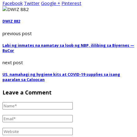
Facebook
Twitter
Google +
Pinterest
DWIZ 882
previous post
Labi ng inmates na namatay sa loob ng NBP, ililibing sa Biyernes —
BuCor
next post
US, namahagi ng hygiene kits at COVID-19 supplies sa isang
paaralan sa Caloocan
Leave a Comment