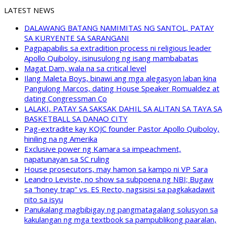
LATEST NEWS
DALAWANG BATANG NAMIMITAS NG SANTOL, PATAY
SA KURYENTE SA SARANGANI
Pagpapabilis sa extradition process ni religious leader
Apollo Quiboloy, isinusulong ng isang mambabatas
Magat Dam, wala na sa critical level
Ilang Maleta Boys, binawi ang mga alegasyon laban kina
Pangulong Marcos, dating House Speaker Romualdez at
dating Congressman Co
LALAKI, PATAY SA SAKSAK DAHIL SA ALITAN SA TAYA SA
BASKETBALL SA DANAO CITY
Pag-extradite kay KOJC founder Pastor Apollo Quiboloy,
hiniling na ng Amerika
Exclusive power ng Kamara sa impeachment,
napatunayan sa SC ruling
House prosecutors, may hamon sa kampo ni VP Sara
Leandro Leviste, no show sa subpoena ng NBI; Bugaw
sa “honey trap” vs. ES Recto, nagsisisi sa pagkakadawit
nito sa isyu
Panukalang magbibigay ng pangmatagalang solusyon sa
kakulangan ng mga textbook sa pampublikong paaralan,