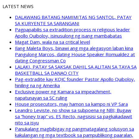
LATEST NEWS
DALAWANG BATANG NAMIMITAS NG SANTOL, PATAY
SA KURYENTE SA SARANGANI
Pagpapabilis sa extradition process ni religious leader
Apollo Quiboloy, isinusulong ng isang mambabatas
Magat Dam, wala na sa critical level
Ilang Maleta Boys, binawi ang mga alegasyon laban kina
Pangulong Marcos, dating House Speaker Romualdez at
dating Congressman Co
LALAKI, PATAY SA SAKSAK DAHIL SA ALITAN SA TAYA SA
BASKETBALL SA DANAO CITY
Pag-extradite kay KOJC founder Pastor Apollo Quiboloy,
hiniling na ng Amerika
Exclusive power ng Kamara sa impeachment,
napatunayan sa SC ruling
House prosecutors, may hamon sa kampo ni VP Sara
Leandro Leviste, no show sa subpoena ng NBI; Bugaw
sa “honey trap” vs. ES Recto, nagsisisi sa pagkakadawit
nito sa isyu
Panukalang magbibigay ng pangmatagalang solusyon sa
kakulangan ng mga textbook sa pampublikong paaralan,