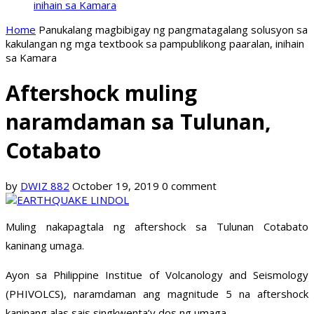
inihain sa Kamara
Home
Panukalang magbibigay ng pangmatagalang solusyon sa
kakulangan ng mga textbook sa pampublikong paaralan, inihain
sa Kamara
Aftershock muling
naramdaman sa Tulunan,
Cotabato
by
DWIZ 882
October 19, 2019
0 comment
Muling nakapagtala ng aftershock sa Tulunan Cotabato
kaninang umaga.
Ayon sa Philippine Institue of Volcanology and Seismology
(PHIVOLCS), naramdaman ang magnitude 5 na aftershock
kaninang alas sais singkwenta’y dos ng umaga.