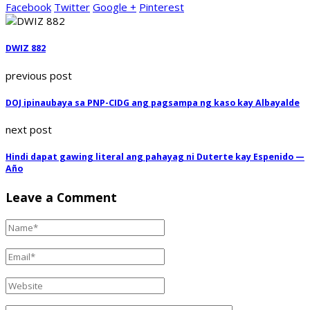
Facebook
Twitter
Google +
Pinterest
DWIZ 882
previous post
DOJ ipinaubaya sa PNP-CIDG ang pagsampa ng kaso kay Albayalde
next post
Hindi dapat gawing literal ang pahayag ni Duterte kay Espenido —
Año
Leave a Comment