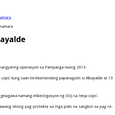
Kamara
 Kamara
bayalde
sa nangyaring operasyon sa Pampanga nuong 2013.
a cops’ kung saan inirekomendang papanagutin si Albayalde at 13
 ginagawa namang imbestigasyon ng DOJ sa ‘ninja cops’.
nawang nitong pag protekta sa mga pulis na sangkot sa pag re-