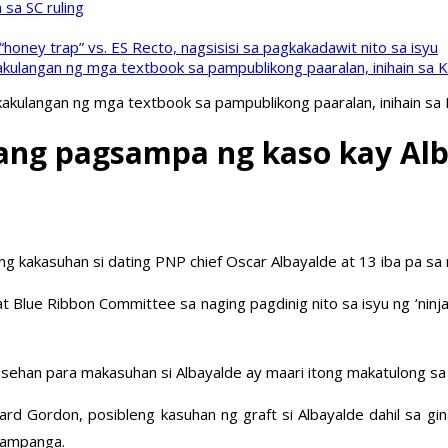
sa SC ruling
oney trap” vs. ES Recto, nagsisisi sa pagkakadawit nito sa isyu
kulangan ng mga textbook sa pampublikong paaralan, inihain sa 
akulangan ng mga textbook sa pampublikong paaralan, inihain sa
ang pagsampa ng kaso kay Al
ng kakasuhan si dating PNP chief Oscar Albayalde at 13 iba pa 
at Blue Ribbon Committee sa naging pagdinig nito sa isyu ng ‘ninj
sehan para makasuhan si Albayalde ay maari itong makatulong sa
ard Gordon, posibleng kasuhan ng graft si Albayalde dahil sa gi
 Pampanga.