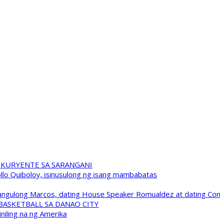
 KURYENTE SA SARANGANI
pollo Quiboloy, isinusulong ng isang mambabatas
 Pangulong Marcos, dating House Speaker Romualdez at dating C
A BASKETBALL SA DANAO CITY
niling na ng Amerika