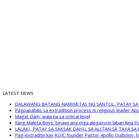
LATEST NEWS
DALAWANG BATANG NAMIMITAS NG SANTOL, PATAY SA
Pagpapabilis sa extradition process ni religious leader A
Magat Dam, wala na sa critical level
Ilang Maleta Boys, binawi ang mga alegasyon laban kina
LALAKI, PATAY SA SAKSAK DAHIL SA ALITAN SA TAYA S
Pag-extradite kay KOJC founder Pastor Apollo Quiboloy, hi