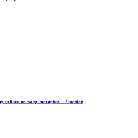
ay sa Bacolod isang ‘metaphor’ —Espenido