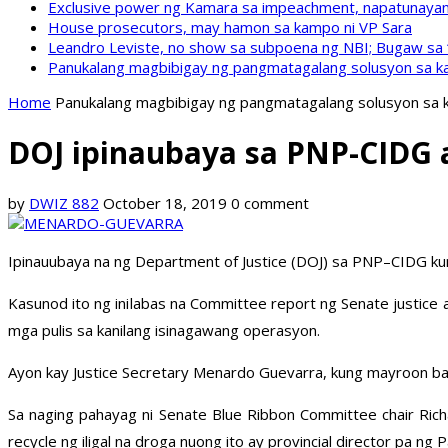
Exclusive power ng Kamara sa impeachment, napatunayan 
House prosecutors, may hamon sa kampo ni VP Sara
Leandro Leviste, no show sa subpoena ng NBI; Bugaw sa “h
Panukalang magbibigay ng pangmatagalang solusyon sa ka
Home
Panukalang magbibigay ng pangmatagalang solusyon sa k
DOJ ipinaubaya sa PNP-CIDG 
by
DWIZ 882
October 18, 2019
0 comment
Ipinauubaya na ng Department of Justice (DOJ) sa PNP–CIDG ku
Kasunod ito ng inilabas na Committee report ng Senate justice 
mga pulis sa kanilang isinagawang operasyon.
Ayon kay Justice Secretary Menardo Guevarra, kung mayroon ba
Sa naging pahayag ni Senate Blue Ribbon Committee chair Rich
recycle ng iligal na droga nuong ito ay provincial director pa ng