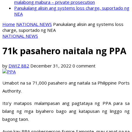
malabong mabura – private prosecution
Panukalang alisin ang systems loss charge, suportado ng
NEA
Home
NATIONAL NEWS
Panukalang alisin ang systems loss
charge, suportado ng NEA
NATIONAL NEWS
71k pasahero naitala ng PPA
by
DWIZ 882
December 31, 2022
0 comment
Umabot na sa 71,000 pasahero ang naitala sa Philippine Ports
Authority.
Ito’y matapos malampasan ang pagtataya ng PPA para sa
bilang ng mga biyahero bago ang katapusan ng linggo ng
bagong taon.
Ayon kay PPA spokesperson Eunice Samonte, may sapat pa na