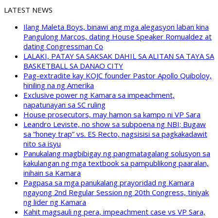
LATEST NEWS
Ilang Maleta Boys, binawi ang mga alegasyon laban kina
Pangulong Marcos, dating House Speaker Romualdez at
dating Congressman Co
LALAKI, PATAY SA SAKSAK DAHIL SA ALITAN SA TAYA SA
BASKETBALL SA DANAO CITY
Pag-extradite kay KOJC founder Pastor Apollo Quiboloy,
hiniling na ng Amerika
Exclusive power ng Kamara sa impeachment,
napatunayan sa SC ruling
House prosecutors, may hamon sa kampo ni VP Sara
Leandro Leviste, no show sa subpoena ng NBI; Bugaw
sa “honey trap” vs. ES Recto, nagsisisi sa pagkakadawit
nito sa isyu
Panukalang magbibigay ng pangmatagalang solusyon sa
kakulangan ng mga textbook sa pampublikong paaralan,
inihain sa Kamara
Pagpasa sa mga panukalang prayoridad ng Kamara
ngayong 2nd Regular Session ng 20th Congress, tiniyak
ng lider ng Kamara
Kahit magsauli ng pera, impeachment case vs VP Sara,