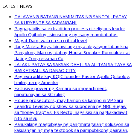
LATEST NEWS
DALAWANG BATANG NAMIMITAS NG SANTOL, PATAY
SA KURYENTE SA SARANGANI
Pagpapabilis sa extradition process ni religious leader
Apollo Quiboloy, isinusulong ng isang mambabatas
Magat Dam, wala na sa critical level
Ilang Maleta Boys, binawi ang mga alegasyon laban kina
Pangulong Marcos, dating House Speaker Romualdez at
dating Congressman Co
LALAKI, PATAY SA SAKSAK DAHIL SA ALITAN SA TAYA SA
BASKETBALL SA DANAO CITY
Pag-extradite kay KOJC founder Pastor Apollo Quiboloy,
hiniling na ng Amerika
Exclusive power ng Kamara sa impeachment,
napatunayan sa SC ruling
House prosecutors, may hamon sa kampo ni VP Sara
Leandro Leviste, no show sa subpoena ng NBI; Bugaw
sa “honey trap” vs. ES Recto, nagsisisi sa pagkakadawit
nito sa isyu
Panukalang magbibigay ng pangmatagalang solusyon sa
kakulangan ng mga textbook sa pampublikong paaralan,