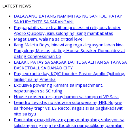
LATEST NEWS
DALAWANG BATANG NAMIMITAS NG SANTOL, PATAY
SA KURYENTE SA SARANGANI
Pagpapabilis sa extradition process ni religious leader
Apollo Quiboloy, isinusulong ng isang mambabatas
Magat Dam, wala na sa critical level
Ilang Maleta Boys, binawi ang mga alegasyon laban kina
Pangulong Marcos, dating House Speaker Romualdez at
dating Congressman Co
LALAKI, PATAY SA SAKSAK DAHIL SA ALITAN SA TAYA SA
BASKETBALL SA DANAO CITY
Pag-extradite kay KOJC founder Pastor Apollo Quiboloy,
hiniling na ng Amerika
Exclusive power ng Kamara sa impeachment,
napatunayan sa SC ruling
House prosecutors, may hamon sa kampo ni VP Sara
Leandro Leviste, no show sa subpoena ng NBI; Bugaw
sa “honey trap” vs. ES Recto, nagsisisi sa pagkakadawit
nito sa isyu
Panukalang magbibigay ng pangmatagalang solusyon sa
kakulangan ng mga textbook sa pampublikong paaralan,