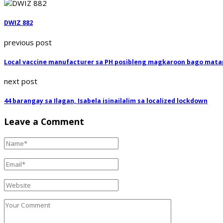
DWIZ 882
previous post
Local vaccine manufacturer sa PH posibleng magkaroon bago mata
next post
44 barangay sa Ilagan, Isabela isinailalim sa localized lockdown
Leave a Comment