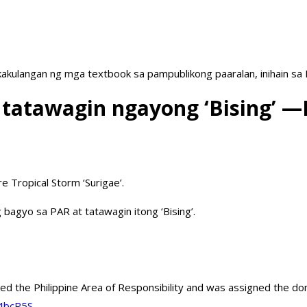
akulangan ng mga textbook sa pampublikong paaralan, inihain sa
, tatawagin ngayong ‘Bising’
e Tropical Storm ‘Surigae’.
agyo sa PAR at tatawagin itong ‘Bising’.
d the Philippine Area of Responsibility and was assigned the do
J4bcR5S