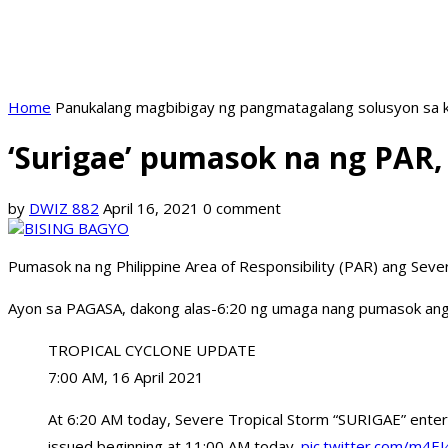
Home
Panukalang magbibigay ng pangmatagalang solusyon sa k
‘Surigae’ pumasok na ng PAR
by
DWIZ 882
April 16, 2021
0 comment
Pumasok na ng Philippine Area of Responsibility (PAR) ang Sever
Ayon sa PAGASA, dakong alas-6:20 ng umaga nang pumasok ang b
TROPICAL CYCLONE UPDATE
7:00 AM, 16 April 2021
At 6:20 AM today, Severe Tropical Storm “SURIGAE” entere
issued beginning at 11:00 AM today.
pic.twitter.com/m4E