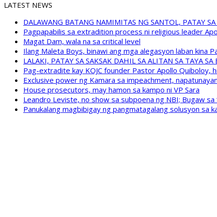
LATEST NEWS
DALAWANG BATANG NAMIMITAS NG SANTOL, PATAY SA
Pagpapabilis sa extradition process ni religious leader A
Magat Dam, wala na sa critical level
Ilang Maleta Boys, binawi ang mga alegasyon laban kina
LALAKI, PATAY SA SAKSAK DAHIL SA ALITAN SA TAYA S
Pag-extradite kay KOJC founder Pastor Apollo Quiboloy, hi
Exclusive power ng Kamara sa impeachment, napatunayan 
House prosecutors, may hamon sa kampo ni VP Sara
Leandro Leviste, no show sa subpoena ng NBI; Bugaw sa “h
Panukalang magbibigay ng pangmatagalang solusyon sa ka