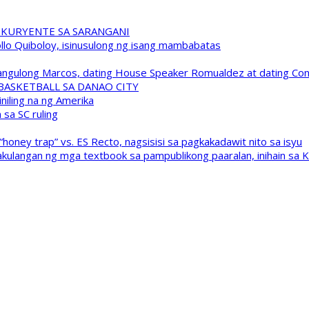
 KURYENTE SA SARANGANI
pollo Quiboloy, isinusulong ng isang mambabatas
 Pangulong Marcos, dating House Speaker Romualdez at dating C
A BASKETBALL SA DANAO CITY
niling na ng Amerika
sa SC ruling
oney trap” vs. ES Recto, nagsisisi sa pagkakadawit nito sa isyu
kulangan ng mga textbook sa pampublikong paaralan, inihain sa 