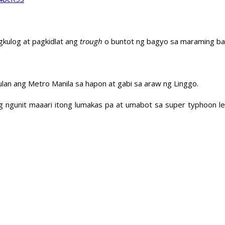
kulog at pagkidlat ang
trough
o buntot ng bagyo sa maraming bah
an ang Metro Manila sa hapon at gabi sa araw ng Linggo.
 ngunit maaari itong lumakas pa at umabot sa super typhoon leve