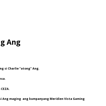
ng Ang
g si Charlie “atong” Ang.
nsa.
o CEZA.
an si Ang maging ang kumpanyang Meridien Vista Gaming