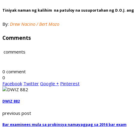
Tiniyak naman ng kalihim na patuloy na susuportahan ng D.O.J. an
By:
Drew Nacino / Bert Mozo
Comments
comments
0 comment
0
Facebook
Twitter
Google +
Pinterest
DWIZ 882
previous post
Bar examinees mula sa probinsya namayagpag sa 2016 bar exam