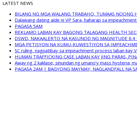
LATEST NEWS
BILANG NG MGA WALANG TRABAHO, TUMAAS NOONG 
Dalawang dating aide ni VP Sara, haharap sa impeachment 
PAGASA 5AM
REKLAMO LABAN KAY BAGONG TALAGANG HEALTH SEC
DSWD, NAKAALERTO NA KASUNOD NG MAGNITUDE 6.4 
MGA PETISYON NA KUMU-KUWESTIYON SA IMPEACHMEN
SC ruling, nagpatibay sa impeachment process laban kay V
HUMAN TRAFFICKING CASE LABAN KAY JING PARAS, PI
Away ng 2 kaklase, sinundan ng umano’y mass hysteria; m
PAGASA 2AM | BAGYONG MAYMAY, NAGLANDFALL NA SA