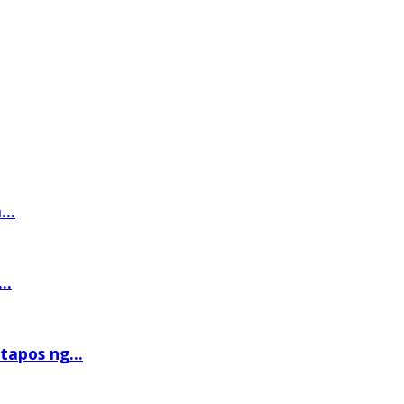
..
..
tapos ng...