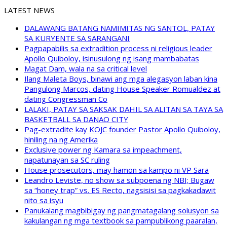
LATEST NEWS
DALAWANG BATANG NAMIMITAS NG SANTOL, PATAY
SA KURYENTE SA SARANGANI
Pagpapabilis sa extradition process ni religious leader
Apollo Quiboloy, isinusulong ng isang mambabatas
Magat Dam, wala na sa critical level
Ilang Maleta Boys, binawi ang mga alegasyon laban kina
Pangulong Marcos, dating House Speaker Romualdez at
dating Congressman Co
LALAKI, PATAY SA SAKSAK DAHIL SA ALITAN SA TAYA SA
BASKETBALL SA DANAO CITY
Pag-extradite kay KOJC founder Pastor Apollo Quiboloy,
hiniling na ng Amerika
Exclusive power ng Kamara sa impeachment,
napatunayan sa SC ruling
House prosecutors, may hamon sa kampo ni VP Sara
Leandro Leviste, no show sa subpoena ng NBI; Bugaw
sa “honey trap” vs. ES Recto, nagsisisi sa pagkakadawit
nito sa isyu
Panukalang magbibigay ng pangmatagalang solusyon sa
kakulangan ng mga textbook sa pampublikong paaralan,