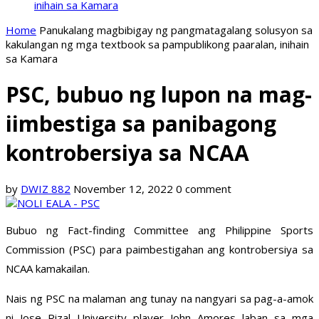
inihain sa Kamara
Home
Panukalang magbibigay ng pangmatagalang solusyon sa
kakulangan ng mga textbook sa pampublikong paaralan, inihain
sa Kamara
PSC, bubuo ng lupon na mag-
iimbestiga sa panibagong
kontrobersiya sa NCAA
by
DWIZ 882
November 12, 2022
0 comment
Bubuo ng Fact-finding Committee ang Philippine Sports
Commission (PSC) para paimbestigahan ang kontrobersiya sa
NCAA kamakailan.
Nais ng PSC na malaman ang tunay na nangyari sa pag-a-amok
ni Jose Rizal University player John Amores laban sa mga