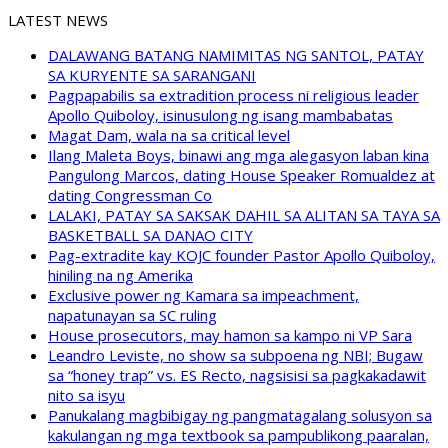
LATEST NEWS
DALAWANG BATANG NAMIMITAS NG SANTOL, PATAY
SA KURYENTE SA SARANGANI
Pagpapabilis sa extradition process ni religious leader
Apollo Quiboloy, isinusulong ng isang mambabatas
Magat Dam, wala na sa critical level
Ilang Maleta Boys, binawi ang mga alegasyon laban kina
Pangulong Marcos, dating House Speaker Romualdez at
dating Congressman Co
LALAKI, PATAY SA SAKSAK DAHIL SA ALITAN SA TAYA SA
BASKETBALL SA DANAO CITY
Pag-extradite kay KOJC founder Pastor Apollo Quiboloy,
hiniling na ng Amerika
Exclusive power ng Kamara sa impeachment,
napatunayan sa SC ruling
House prosecutors, may hamon sa kampo ni VP Sara
Leandro Leviste, no show sa subpoena ng NBI; Bugaw
sa “honey trap” vs. ES Recto, nagsisisi sa pagkakadawit
nito sa isyu
Panukalang magbibigay ng pangmatagalang solusyon sa
kakulangan ng mga textbook sa pampublikong paaralan,