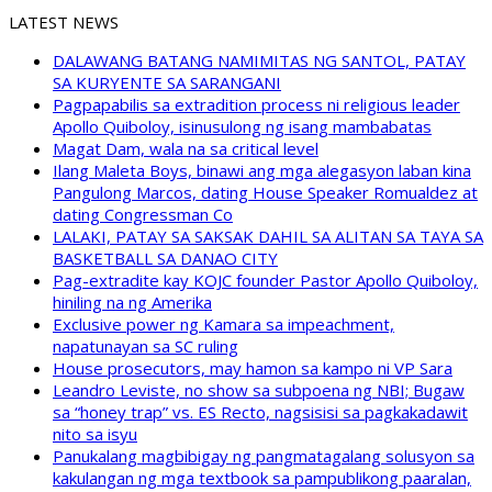
LATEST NEWS
DALAWANG BATANG NAMIMITAS NG SANTOL, PATAY
SA KURYENTE SA SARANGANI
Pagpapabilis sa extradition process ni religious leader
Apollo Quiboloy, isinusulong ng isang mambabatas
Magat Dam, wala na sa critical level
Ilang Maleta Boys, binawi ang mga alegasyon laban kina
Pangulong Marcos, dating House Speaker Romualdez at
dating Congressman Co
LALAKI, PATAY SA SAKSAK DAHIL SA ALITAN SA TAYA SA
BASKETBALL SA DANAO CITY
Pag-extradite kay KOJC founder Pastor Apollo Quiboloy,
hiniling na ng Amerika
Exclusive power ng Kamara sa impeachment,
napatunayan sa SC ruling
House prosecutors, may hamon sa kampo ni VP Sara
Leandro Leviste, no show sa subpoena ng NBI; Bugaw
sa “honey trap” vs. ES Recto, nagsisisi sa pagkakadawit
nito sa isyu
Panukalang magbibigay ng pangmatagalang solusyon sa
kakulangan ng mga textbook sa pampublikong paaralan,