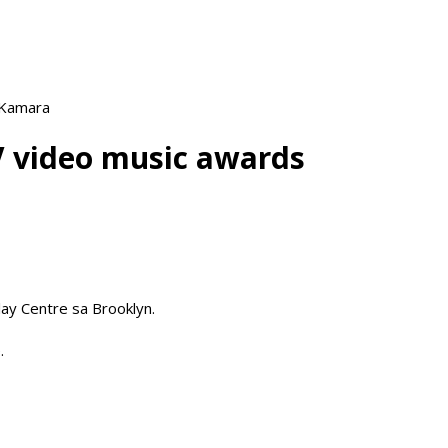
 Kamara
V video music awards
ay Centre sa Brooklyn.
.