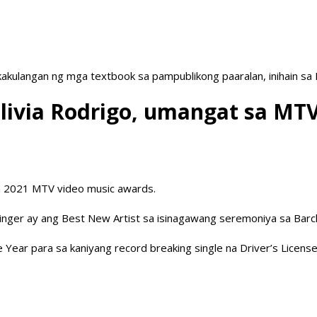
akulangan ng mga textbook sa pampublikong paaralan, inihain sa
Olivia Rodrigo, umangat sa MT
sa 2021 MTV video music awards.
inger ay ang Best New Artist sa isinagawang seremoniya sa Barcl
 Year para sa kaniyang record breaking single na Driver’s License