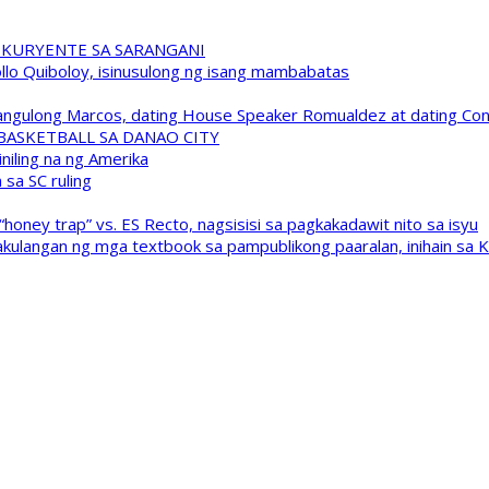
 KURYENTE SA SARANGANI
pollo Quiboloy, isinusulong ng isang mambabatas
 Pangulong Marcos, dating House Speaker Romualdez at dating C
A BASKETBALL SA DANAO CITY
niling na ng Amerika
sa SC ruling
oney trap” vs. ES Recto, nagsisisi sa pagkakadawit nito sa isyu
kulangan ng mga textbook sa pampublikong paaralan, inihain sa 