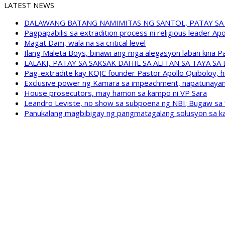
LATEST NEWS
DALAWANG BATANG NAMIMITAS NG SANTOL, PATAY SA
Pagpapabilis sa extradition process ni religious leader A
Magat Dam, wala na sa critical level
Ilang Maleta Boys, binawi ang mga alegasyon laban kina
LALAKI, PATAY SA SAKSAK DAHIL SA ALITAN SA TAYA S
Pag-extradite kay KOJC founder Pastor Apollo Quiboloy, hi
Exclusive power ng Kamara sa impeachment, napatunayan 
House prosecutors, may hamon sa kampo ni VP Sara
Leandro Leviste, no show sa subpoena ng NBI; Bugaw sa “h
Panukalang magbibigay ng pangmatagalang solusyon sa ka