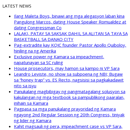
LATEST NEWS
Ilang Maleta Boys, binawi ang mga alegasyon laban kina
Pangulong Marcos, dating House Speaker Romualdez at
dating Congressman Co
LALAKI, PATAY SA SAKSAK DAHIL SA ALITAN SA TAYA SA
BASKETBALL SA DANAO CITY
Pag-extradite kay KOJC founder Pastor Apollo Quiboloy,
hiniling na ng Amerika
Exclusive power ng Kamara sa impeachment,
napatunayan sa SC ruling
House prosecutors, may hamon sa kampo ni VP Sara
Leandro Leviste, no show sa subpoena ng NBI; Bugaw
sa “honey trap” vs. ES Recto, nagsisisi sa pagkakadawit
nito sa isyu
Panukalang magbibigay ng pangmatagalang solusyon sa
kakulangan ng mga textbook sa pampublikong paaralan,
inihain sa Kamara
Pagpasa sa mga panukalang prayoridad ng Kamara
ngayong 2nd Regular Session ng 20th Congress, tiniyak
ng lider ng Kamara
Kahit magsauli ng pera, impeachment case vs VP Sara,