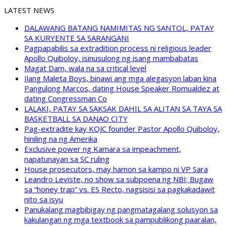
LATEST NEWS
DALAWANG BATANG NAMIMITAS NG SANTOL, PATAY
SA KURYENTE SA SARANGANI
Pagpapabilis sa extradition process ni religious leader
Apollo Quiboloy, isinusulong ng isang mambabatas
Magat Dam, wala na sa critical level
Ilang Maleta Boys, binawi ang mga alegasyon laban kina
Pangulong Marcos, dating House Speaker Romualdez at
dating Congressman Co
LALAKI, PATAY SA SAKSAK DAHIL SA ALITAN SA TAYA SA
BASKETBALL SA DANAO CITY
Pag-extradite kay KOJC founder Pastor Apollo Quiboloy,
hiniling na ng Amerika
Exclusive power ng Kamara sa impeachment,
napatunayan sa SC ruling
House prosecutors, may hamon sa kampo ni VP Sara
Leandro Leviste, no show sa subpoena ng NBI; Bugaw
sa “honey trap” vs. ES Recto, nagsisisi sa pagkakadawit
nito sa isyu
Panukalang magbibigay ng pangmatagalang solusyon sa
kakulangan ng mga textbook sa pampublikong paaralan,