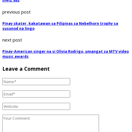
DWIZ 882
previous post
Pinay skater, kakatawan sa Pilipinas sa Nebelhorn trophy sa
susunod na lingo
next post
Pinay-American singer na si Olivia Rodrigo, umangat sa MTV video
music awards
Leave a Comment