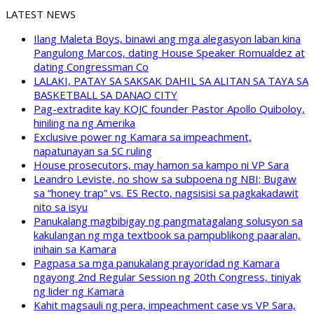
LATEST NEWS
Ilang Maleta Boys, binawi ang mga alegasyon laban kina
Pangulong Marcos, dating House Speaker Romualdez at
dating Congressman Co
LALAKI, PATAY SA SAKSAK DAHIL SA ALITAN SA TAYA SA
BASKETBALL SA DANAO CITY
Pag-extradite kay KOJC founder Pastor Apollo Quiboloy,
hiniling na ng Amerika
Exclusive power ng Kamara sa impeachment,
napatunayan sa SC ruling
House prosecutors, may hamon sa kampo ni VP Sara
Leandro Leviste, no show sa subpoena ng NBI; Bugaw
sa “honey trap” vs. ES Recto, nagsisisi sa pagkakadawit
nito sa isyu
Panukalang magbibigay ng pangmatagalang solusyon sa
kakulangan ng mga textbook sa pampublikong paaralan,
inihain sa Kamara
Pagpasa sa mga panukalang prayoridad ng Kamara
ngayong 2nd Regular Session ng 20th Congress, tiniyak
ng lider ng Kamara
Kahit magsauli ng pera, impeachment case vs VP Sara,