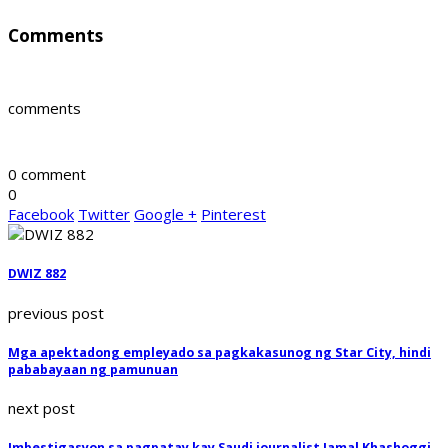
Comments
comments
0 comment
0
Facebook
Twitter
Google +
Pinterest
DWIZ 882
previous post
Mga apektadong empleyado sa pagkakasunog ng Star City, hindi
pababayaan ng pamunuan
next post
Imbestigasyon sa pagpatay kay Saudi journalist Jamal Khashoggi