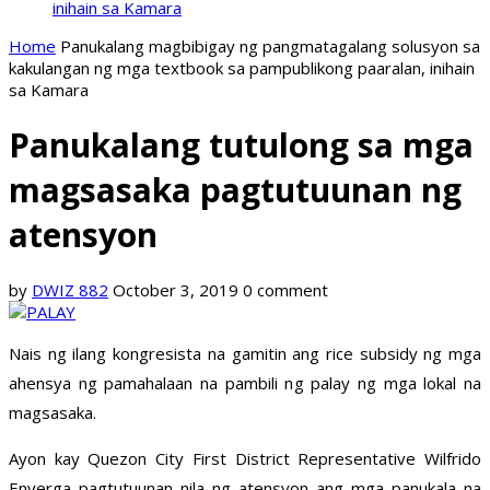
inihain sa Kamara
Home
Panukalang magbibigay ng pangmatagalang solusyon sa
kakulangan ng mga textbook sa pampublikong paaralan, inihain
sa Kamara
Panukalang tutulong sa mga
magsasaka pagtutuunan ng
atensyon
by
DWIZ 882
October 3, 2019
0 comment
Nais ng ilang kongresista na gamitin ang rice subsidy ng mga
ahensya ng pamahalaan na pambili ng palay ng mga lokal na
magsasaka.
Ayon kay Quezon City First District Representative Wilfrido
Enverga pagtutuunan nila ng atensyon ang mga panukala na