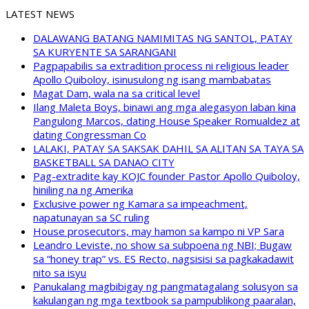
LATEST NEWS
DALAWANG BATANG NAMIMITAS NG SANTOL, PATAY
SA KURYENTE SA SARANGANI
Pagpapabilis sa extradition process ni religious leader
Apollo Quiboloy, isinusulong ng isang mambabatas
Magat Dam, wala na sa critical level
Ilang Maleta Boys, binawi ang mga alegasyon laban kina
Pangulong Marcos, dating House Speaker Romualdez at
dating Congressman Co
LALAKI, PATAY SA SAKSAK DAHIL SA ALITAN SA TAYA SA
BASKETBALL SA DANAO CITY
Pag-extradite kay KOJC founder Pastor Apollo Quiboloy,
hiniling na ng Amerika
Exclusive power ng Kamara sa impeachment,
napatunayan sa SC ruling
House prosecutors, may hamon sa kampo ni VP Sara
Leandro Leviste, no show sa subpoena ng NBI; Bugaw
sa “honey trap” vs. ES Recto, nagsisisi sa pagkakadawit
nito sa isyu
Panukalang magbibigay ng pangmatagalang solusyon sa
kakulangan ng mga textbook sa pampublikong paaralan,