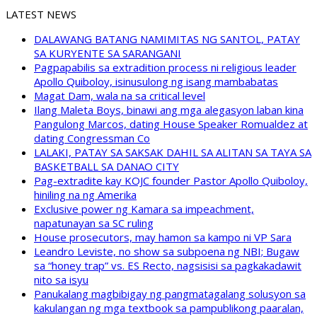
LATEST NEWS
DALAWANG BATANG NAMIMITAS NG SANTOL, PATAY
SA KURYENTE SA SARANGANI
Pagpapabilis sa extradition process ni religious leader
Apollo Quiboloy, isinusulong ng isang mambabatas
Magat Dam, wala na sa critical level
Ilang Maleta Boys, binawi ang mga alegasyon laban kina
Pangulong Marcos, dating House Speaker Romualdez at
dating Congressman Co
LALAKI, PATAY SA SAKSAK DAHIL SA ALITAN SA TAYA SA
BASKETBALL SA DANAO CITY
Pag-extradite kay KOJC founder Pastor Apollo Quiboloy,
hiniling na ng Amerika
Exclusive power ng Kamara sa impeachment,
napatunayan sa SC ruling
House prosecutors, may hamon sa kampo ni VP Sara
Leandro Leviste, no show sa subpoena ng NBI; Bugaw
sa “honey trap” vs. ES Recto, nagsisisi sa pagkakadawit
nito sa isyu
Panukalang magbibigay ng pangmatagalang solusyon sa
kakulangan ng mga textbook sa pampublikong paaralan,