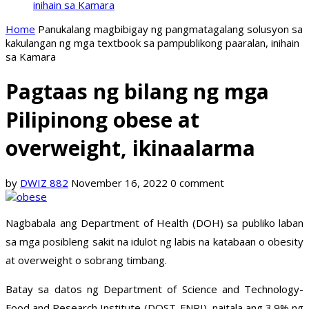
inihain sa Kamara
Home
Panukalang magbibigay ng pangmatagalang solusyon sa
kakulangan ng mga textbook sa pampublikong paaralan, inihain
sa Kamara
Pagtaas ng bilang ng mga
Pilipinong obese at
overweight, ikinaalarma
by
DWIZ 882
November 16, 2022
0 comment
Nagbabala ang Department of Health (DOH) sa publiko laban
sa mga posibleng sakit na idulot ng labis na katabaan o obesity
at overweight o sobrang timbang.
Batay sa datos ng Department of Science and Technology-
Food and Research Institute (DOST-FNRI), naitala ang 3.9% ng