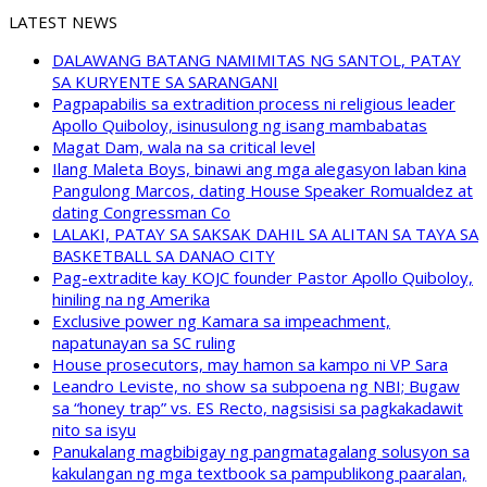
LATEST NEWS
DALAWANG BATANG NAMIMITAS NG SANTOL, PATAY
SA KURYENTE SA SARANGANI
Pagpapabilis sa extradition process ni religious leader
Apollo Quiboloy, isinusulong ng isang mambabatas
Magat Dam, wala na sa critical level
Ilang Maleta Boys, binawi ang mga alegasyon laban kina
Pangulong Marcos, dating House Speaker Romualdez at
dating Congressman Co
LALAKI, PATAY SA SAKSAK DAHIL SA ALITAN SA TAYA SA
BASKETBALL SA DANAO CITY
Pag-extradite kay KOJC founder Pastor Apollo Quiboloy,
hiniling na ng Amerika
Exclusive power ng Kamara sa impeachment,
napatunayan sa SC ruling
House prosecutors, may hamon sa kampo ni VP Sara
Leandro Leviste, no show sa subpoena ng NBI; Bugaw
sa “honey trap” vs. ES Recto, nagsisisi sa pagkakadawit
nito sa isyu
Panukalang magbibigay ng pangmatagalang solusyon sa
kakulangan ng mga textbook sa pampublikong paaralan,