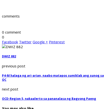
comments
0 comment
0
Facebook
Twitter
Google +
Pinterest
DWIZ 882
previous post
P4-M halaga ng ari-arian, naabo matapos sumiklab ang sunog sa
QC
next post
OCD-Region 5, nakaalerto sa pananalasa ng Bagyong Paeng
You may also like