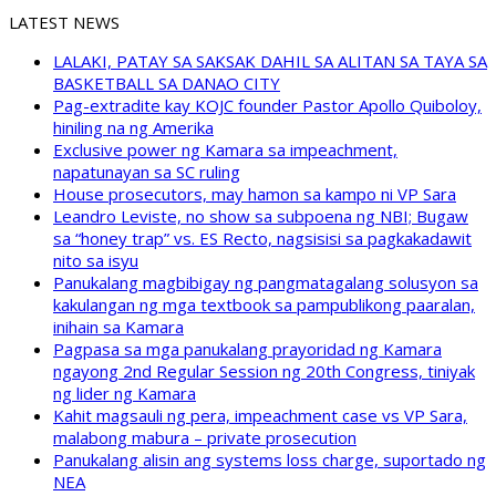
LATEST NEWS
LALAKI, PATAY SA SAKSAK DAHIL SA ALITAN SA TAYA SA
BASKETBALL SA DANAO CITY
Pag-extradite kay KOJC founder Pastor Apollo Quiboloy,
hiniling na ng Amerika
Exclusive power ng Kamara sa impeachment,
napatunayan sa SC ruling
House prosecutors, may hamon sa kampo ni VP Sara
Leandro Leviste, no show sa subpoena ng NBI; Bugaw
sa “honey trap” vs. ES Recto, nagsisisi sa pagkakadawit
nito sa isyu
Panukalang magbibigay ng pangmatagalang solusyon sa
kakulangan ng mga textbook sa pampublikong paaralan,
inihain sa Kamara
Pagpasa sa mga panukalang prayoridad ng Kamara
ngayong 2nd Regular Session ng 20th Congress, tiniyak
ng lider ng Kamara
Kahit magsauli ng pera, impeachment case vs VP Sara,
malabong mabura – private prosecution
Panukalang alisin ang systems loss charge, suportado ng
NEA