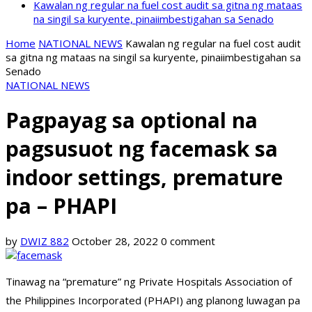
Kawalan ng regular na fuel cost audit sa gitna ng mataas
na singil sa kuryente, pinaiimbestigahan sa Senado
Home
NATIONAL NEWS
Kawalan ng regular na fuel cost audit
sa gitna ng mataas na singil sa kuryente, pinaiimbestigahan sa
Senado
NATIONAL NEWS
Pagpayag sa optional na
pagsusuot ng facemask sa
indoor settings, premature
pa – PHAPI
by
DWIZ 882
October 28, 2022
0 comment
Tinawag na “premature” ng Private Hospitals Association of
the Philippines Incorporated (PHAPI) ang planong luwagan pa