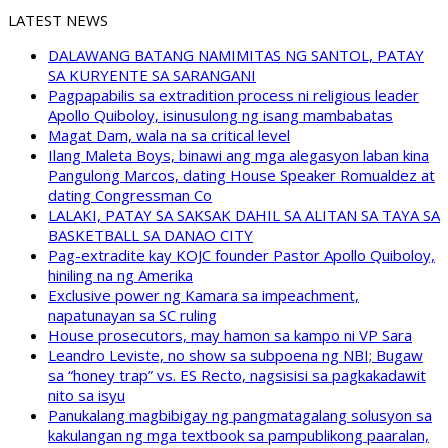
LATEST NEWS
DALAWANG BATANG NAMIMITAS NG SANTOL, PATAY
SA KURYENTE SA SARANGANI
Pagpapabilis sa extradition process ni religious leader
Apollo Quiboloy, isinusulong ng isang mambabatas
Magat Dam, wala na sa critical level
Ilang Maleta Boys, binawi ang mga alegasyon laban kina
Pangulong Marcos, dating House Speaker Romualdez at
dating Congressman Co
LALAKI, PATAY SA SAKSAK DAHIL SA ALITAN SA TAYA SA
BASKETBALL SA DANAO CITY
Pag-extradite kay KOJC founder Pastor Apollo Quiboloy,
hiniling na ng Amerika
Exclusive power ng Kamara sa impeachment,
napatunayan sa SC ruling
House prosecutors, may hamon sa kampo ni VP Sara
Leandro Leviste, no show sa subpoena ng NBI; Bugaw
sa “honey trap” vs. ES Recto, nagsisisi sa pagkakadawit
nito sa isyu
Panukalang magbibigay ng pangmatagalang solusyon sa
kakulangan ng mga textbook sa pampublikong paaralan,