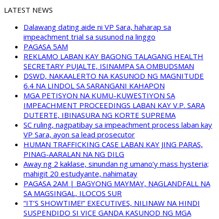
LATEST NEWS
Dalawang dating aide ni VP Sara, haharap sa
impeachment trial sa susunod na linggo
PAGASA 5AM
REKLAMO LABAN KAY BAGONG TALAGANG HEALTH
SECRETARY PUJALTE, ISINAMPA SA OMBUDSMAN
DSWD, NAKAALERTO NA KASUNOD NG MAGNITUDE
6.4 NA LINDOL SA SARANGANI KAHAPON
MGA PETISYON NA KUMU-KUWESTIYON SA
IMPEACHMENT PROCEEDINGS LABAN KAY V.P. SARA
DUTERTE, IBINASURA NG KORTE SUPREMA
SC ruling, nagpatibay sa impeachment process laban kay
VP Sara, ayon sa lead prosecutor
HUMAN TRAFFICKING CASE LABAN KAY JING PARAS,
PINAG-AARALAN NA NG DILG
Away ng 2 kaklase, sinundan ng umano’y mass hysteria;
mahigit 20 estudyante, nahimatay
PAGASA 2AM | BAGYONG MAYMAY, NAGLANDFALL NA
SA MAGSINGAL, ILOCOS SUR
“IT’S SHOWTIME!” EXECUTIVES, NILINAW NA HINDI
SUSPENDIDO SI VICE GANDA KASUNOD NG MGA