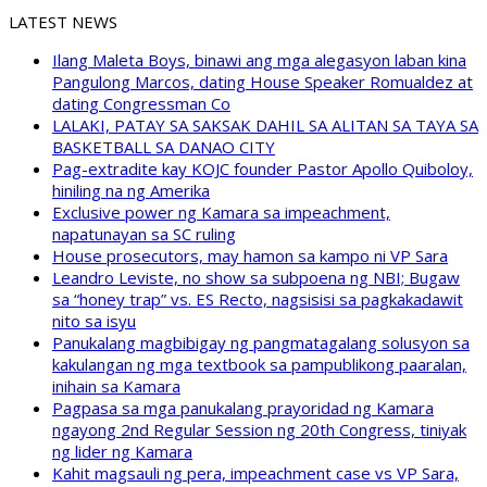
LATEST NEWS
Ilang Maleta Boys, binawi ang mga alegasyon laban kina
Pangulong Marcos, dating House Speaker Romualdez at
dating Congressman Co
LALAKI, PATAY SA SAKSAK DAHIL SA ALITAN SA TAYA SA
BASKETBALL SA DANAO CITY
Pag-extradite kay KOJC founder Pastor Apollo Quiboloy,
hiniling na ng Amerika
Exclusive power ng Kamara sa impeachment,
napatunayan sa SC ruling
House prosecutors, may hamon sa kampo ni VP Sara
Leandro Leviste, no show sa subpoena ng NBI; Bugaw
sa “honey trap” vs. ES Recto, nagsisisi sa pagkakadawit
nito sa isyu
Panukalang magbibigay ng pangmatagalang solusyon sa
kakulangan ng mga textbook sa pampublikong paaralan,
inihain sa Kamara
Pagpasa sa mga panukalang prayoridad ng Kamara
ngayong 2nd Regular Session ng 20th Congress, tiniyak
ng lider ng Kamara
Kahit magsauli ng pera, impeachment case vs VP Sara,