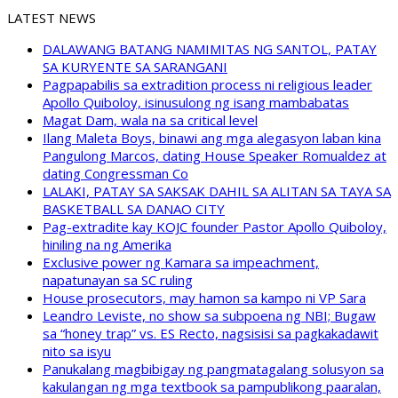
LATEST NEWS
DALAWANG BATANG NAMIMITAS NG SANTOL, PATAY
SA KURYENTE SA SARANGANI
Pagpapabilis sa extradition process ni religious leader
Apollo Quiboloy, isinusulong ng isang mambabatas
Magat Dam, wala na sa critical level
Ilang Maleta Boys, binawi ang mga alegasyon laban kina
Pangulong Marcos, dating House Speaker Romualdez at
dating Congressman Co
LALAKI, PATAY SA SAKSAK DAHIL SA ALITAN SA TAYA SA
BASKETBALL SA DANAO CITY
Pag-extradite kay KOJC founder Pastor Apollo Quiboloy,
hiniling na ng Amerika
Exclusive power ng Kamara sa impeachment,
napatunayan sa SC ruling
House prosecutors, may hamon sa kampo ni VP Sara
Leandro Leviste, no show sa subpoena ng NBI; Bugaw
sa “honey trap” vs. ES Recto, nagsisisi sa pagkakadawit
nito sa isyu
Panukalang magbibigay ng pangmatagalang solusyon sa
kakulangan ng mga textbook sa pampublikong paaralan,