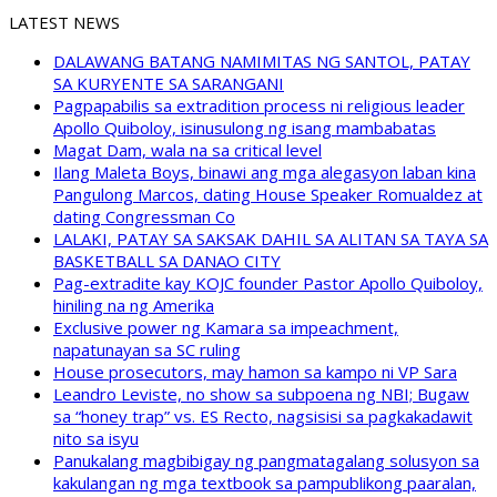
LATEST NEWS
DALAWANG BATANG NAMIMITAS NG SANTOL, PATAY
SA KURYENTE SA SARANGANI
Pagpapabilis sa extradition process ni religious leader
Apollo Quiboloy, isinusulong ng isang mambabatas
Magat Dam, wala na sa critical level
Ilang Maleta Boys, binawi ang mga alegasyon laban kina
Pangulong Marcos, dating House Speaker Romualdez at
dating Congressman Co
LALAKI, PATAY SA SAKSAK DAHIL SA ALITAN SA TAYA SA
BASKETBALL SA DANAO CITY
Pag-extradite kay KOJC founder Pastor Apollo Quiboloy,
hiniling na ng Amerika
Exclusive power ng Kamara sa impeachment,
napatunayan sa SC ruling
House prosecutors, may hamon sa kampo ni VP Sara
Leandro Leviste, no show sa subpoena ng NBI; Bugaw
sa “honey trap” vs. ES Recto, nagsisisi sa pagkakadawit
nito sa isyu
Panukalang magbibigay ng pangmatagalang solusyon sa
kakulangan ng mga textbook sa pampublikong paaralan,