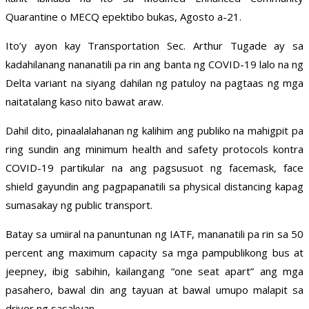
Quarantine o MECQ epektibo bukas, Agosto a-21.
Ito’y ayon kay Transportation Sec. Arthur Tugade ay sa
kadahilanang nananatili pa rin ang banta ng COVID-19 lalo na ng
Delta variant na siyang dahilan ng patuloy na pagtaas ng mga
naitatalang kaso nito bawat araw.
Dahil dito, pinaalalahanan ng kalihim ang publiko na mahigpit pa
ring sundin ang minimum health and safety protocols kontra
COVID-19 partikular na ang pagsusuot ng facemask, face
shield gayundin ang pagpapanatili sa physical distancing kapag
sumasakay ng public transport.
Batay sa umiiral na panuntunan ng IATF, mananatili pa rin sa 50
percent ang maximum capacity sa mga pampublikong bus at
jeepney, ibig sabihin, kailangang “one seat apart” ang mga
pasahero, bawal din ang tayuan at bawal umupo malapit sa
driver ng sasakyan.