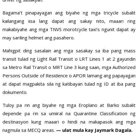
Bagama’t pinapayagan ang biyahe ng mga tricycle subalit
kailangang iisa lang dapat ang sakay nito, maaari ring
makabiyahe ang mga TNVS morotcycle taxi’s ngunit dapat ay
may sariling helmet ang pasahero.
Mahigpit ding sasalain ang mga sasakay sa iba pang mass
transit tulad ng Light Rail Transit o LRT Lines 1 at 2 gayundin
sa Metro Rail Transit o MRT Line 3 kung saan, mga Authorized
Persons Outside of Residence o APOR lamang ang papayagan
at dapat magpakita sila ng katibayan tulad ng ID at iba pang
dokumento.
Tuloy pa rin ang biyahe ng mga Eroplano at Barko subalit
depende pa rin sa umiiral na Quarantine Classification ng
destinasyon kung maaari o hindi na makapasok ang mga
nagmula sa MECQ areas.
— ulat mula kay Jaymark Dagala.