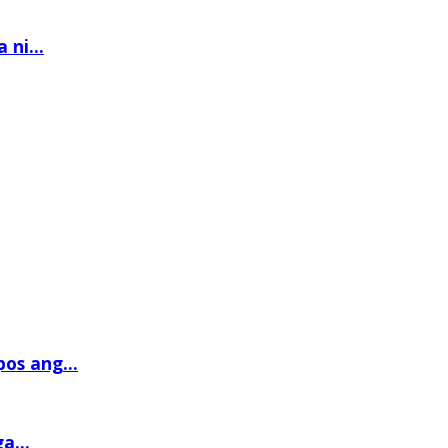
ni...
os ang...
a...