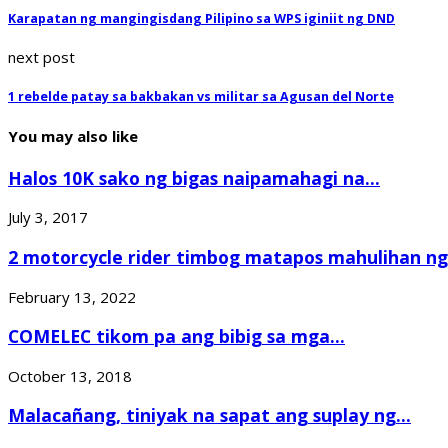
Karapatan ng mangingisdang Pilipino sa WPS iginiit ng DND
next post
1 rebelde patay sa bakbakan vs militar sa Agusan del Norte
You may also like
Halos 10K sako ng bigas naipamahagi na...
July 3, 2017
2 motorcycle rider timbog matapos mahulihan ng.
February 13, 2022
COMELEC tikom pa ang bibig sa mga...
October 13, 2018
Malacañang, tiniyak na sapat ang suplay ng...