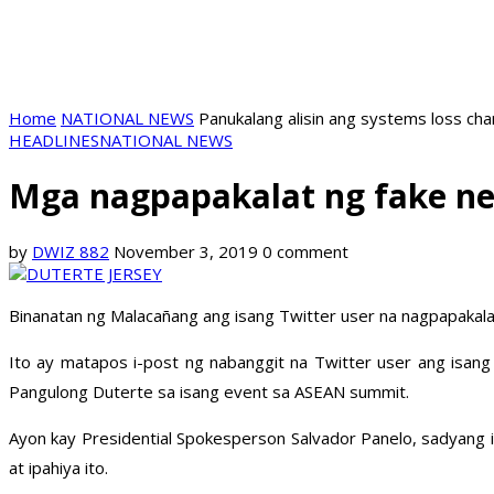
Home
NATIONAL NEWS
Panukalang alisin ang systems loss ch
HEADLINES
NATIONAL NEWS
Mga nagpapakalat ng fake ne
by
DWIZ 882
November 3, 2019
0 comment
Binanatan ng Malacañang ang isang Twitter user na nagpapakal
Ito ay matapos i-post ng nabanggit na Twitter user ang isang 
Pangulong Duterte sa isang event sa ASEAN summit.
Ayon kay Presidential Spokesperson Salvador Panelo, sadyang i
at ipahiya ito.