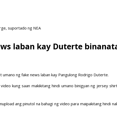
arge, suportado ng NEA
ws laban kay Duterte binana
at umano ng fake news laban kay Pangulong Rodrigo Duterte.
video kung saan makikitang hindi umano binigyan ng jersey shirt 
nupload ang pinutol na bahagi ng video para maipakitang hindi na