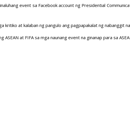
sa dinaluhang event sa Facebook account ng Presidential Communi
 mga kritiko at kalaban ng pangulo ang pagpapakalat ng nabanggit na
ng ASEAN at FIFA sa mga naunang event na ginanap para sa ASEA