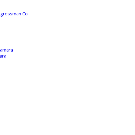
ongressman Co
Kamara
ara