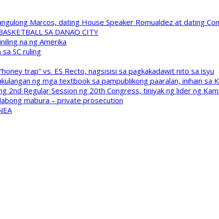
 Pangulong Marcos, dating House Speaker Romualdez at dating C
A BASKETBALL SA DANAO CITY
niling na ng Amerika
sa SC ruling
oney trap” vs. ES Recto, nagsisisi sa pagkakadawit nito sa isyu
kulangan ng mga textbook sa pampublikong paaralan, inihain sa 
 2nd Regular Session ng 20th Congress, tiniyak ng lider ng Kam
labong mabura – private prosecution
 NEA