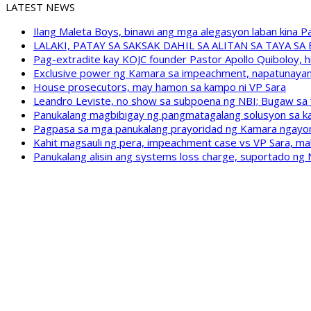
LATEST NEWS
Ilang Maleta Boys, binawi ang mga alegasyon laban kina
LALAKI, PATAY SA SAKSAK DAHIL SA ALITAN SA TAYA S
Pag-extradite kay KOJC founder Pastor Apollo Quiboloy, hi
Exclusive power ng Kamara sa impeachment, napatunayan 
House prosecutors, may hamon sa kampo ni VP Sara
Leandro Leviste, no show sa subpoena ng NBI; Bugaw sa “h
Panukalang magbibigay ng pangmatagalang solusyon sa ka
Pagpasa sa mga panukalang prayoridad ng Kamara ngayong
Kahit magsauli ng pera, impeachment case vs VP Sara, ma
Panukalang alisin ang systems loss charge, suportado ng