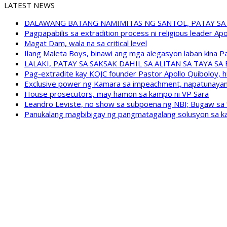
LATEST NEWS
DALAWANG BATANG NAMIMITAS NG SANTOL, PATAY SA
Pagpapabilis sa extradition process ni religious leader A
Magat Dam, wala na sa critical level
Ilang Maleta Boys, binawi ang mga alegasyon laban kina
LALAKI, PATAY SA SAKSAK DAHIL SA ALITAN SA TAYA S
Pag-extradite kay KOJC founder Pastor Apollo Quiboloy, hi
Exclusive power ng Kamara sa impeachment, napatunayan 
House prosecutors, may hamon sa kampo ni VP Sara
Leandro Leviste, no show sa subpoena ng NBI; Bugaw sa “h
Panukalang magbibigay ng pangmatagalang solusyon sa ka