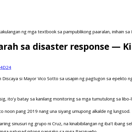
akulangan ng mga textbook sa pampublikong paaralan, inihain sa
arah sa disaster response — Ki
ah Discaya si Mayor Vico Sotto sa usapin ng pagtugon sa epekto
g, ito’y batay sa kanilang monitoring sa mga tumutulong sa libo
tto noon pang 2019 nang una siyang umupong alkalde ng lungsod.
ing sinusuri ng grupo ni Cruz, na kinabibilangan ng iba’t ibang
ng mga natupad nitong pangako sa mga Pasigueño.