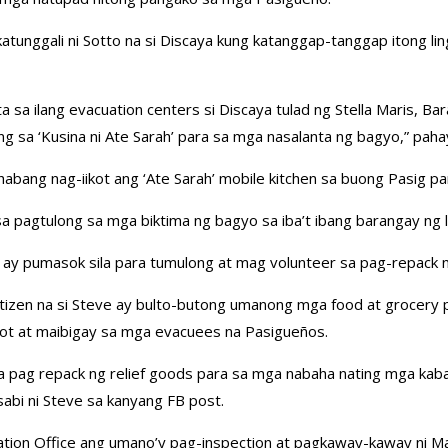
atunggali ni Sotto na si Discaya kung katanggap-tanggap itong l
 sa ilang evacuation centers si Discaya tulad ng Stella Maris, 
 sa ‘Kusina ni Ate Sarah’ para sa mga nasalanta ng bagyo,” pahay
ng nag-iikot ang ‘Ate Sarah’ mobile kitchen sa buong Pasig para
a pagtulong sa mga biktima ng bagyo sa iba’t ibang barangay ng 
 ay pumasok sila para tumulong at mag volunteer sa pag-repack ng 
izen na si Steve ay bulto-butong umanong mga food at grocery pa
ot at maibigay sa mga evacuees na Pasigueños.
na pag repack ng relief goods para sa mga nabaha nating mga kab
sabi ni Steve sa kanyang FB post.
mation Office ang umano’y pag-inspection at pagkaway-kaway ni 