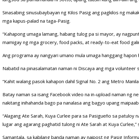
Sinasabing sinusubaybayan ng Kilos Pasig ang pagkilos ng makak
mga kapus-palad na taga-Pasig.
“Kahapong umaga lamang, habang tulog pa si mayor, ay nagpunta
mamigay ng mga grocery, food packs, at ready-to-eat food galing
Ang programa ay nangyari umano mula umaga hanggang hapon haba
Nabatid na pinasalamatan naman ni Discaya ang mga volunteer s
“Kahit walang pasok kahapon dahil Signal No. 2 ang Metro Manila
Batay naman sa isang Facebook video na in-upload naman ng net
nakitang inihahanda bago pa nanalasa ang bagyo upang maipaab
“Alagang Ate Sarah, Kuya Curlee para sa Pasigueño sa patuloy 
lugar ang agarang paghatid tulong ni Ate Sarah at Kuya Curlee,” 
Samantala, sa kabilang banda naman ay naipost ng Pasig Infor