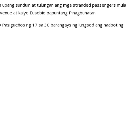
eers upang sunduin at tulungan ang mga stranded passengers mula
Avenue at kalye Eusebio papuntang Pinagbuhatan.
80 Pasigueños ng 17 sa 30 barangays ng lungsod ang naabot ng