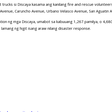
at trucks si Discaya kasama ang kanilang fire and rescue volunt
o Avenue, Caruncho Avenue, Urbano Velasco Avenue, San Aguatin 
dation ng mga Discaya, umabot sa kabuuang 1,267 pamilya, o 4,6
lamang ng higit isang araw nilang disaster response.