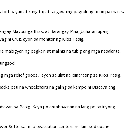
ingkod-bayan at kung tapat sa gawaing pagtulong noon pa man sa
Barangay Maybunga Bliss, at Barangay Pinagbuhatan upang
ag ni Cruz, ayon sa monitor ng Kilos Pasig.
 mabigyan ng pagkain at malinis na tubig ang mga nasalanta.
lungsod.
mga relief goods,” ayon sa ulat na ipinarating sa Kilos Pasig.
cks pati na wheelchairs na galing sa kampo ni Discaya ang
abayan sa Pasig. Kaya po antabayanan na lang po sa inyong
Mayor Sotto sa mga evacuation centers ng lungsod upang