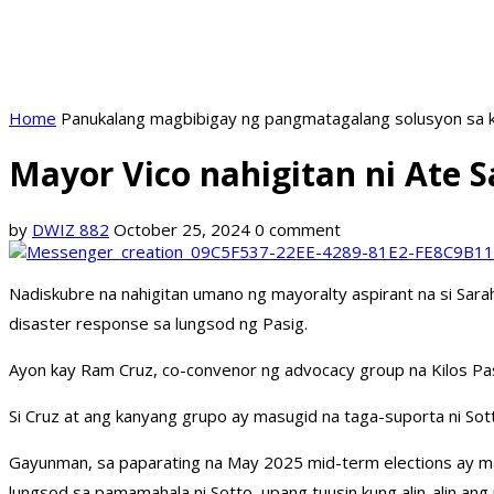
Home
Panukalang magbibigay ng pangmatagalang solusyon sa k
Mayor Vico nahigitan ni Ate S
by
DWIZ 882
October 25, 2024
0 comment
Nadiskubre na nahigitan umano ng mayoralty aspirant na si Sar
disaster response sa lungsod ng Pasig.
Ayon kay Ram Cruz, co-convenor ng advocacy group na Kilos Pasi
Si Cruz at ang kanyang grupo ay masugid na taga-suporta ni So
Gayunman, sa paparating na May 2025 mid-term elections ay mari
lungsod sa pamamahala ni Sotto, upang tuusin kung alin-alin a