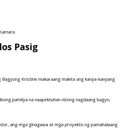
 Kamara
los Pasig
 ng Bagyong Kristine makaraang makita ang kanya-kanyang
-libong pamilya na naapektuhan nitong nagdaang bagyo.
 sektor, ang mga ginagawa at mga proyekto ng pamahalaang