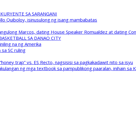
 KURYENTE SA SARANGANI
pollo Quiboloy, isinusulong ng isang mambabatas
 Pangulong Marcos, dating House Speaker Romualdez at dating C
A BASKETBALL SA DANAO CITY
niling na ng Amerika
sa SC ruling
oney trap” vs. ES Recto, nagsisisi sa pagkakadawit nito sa isyu
kulangan ng mga textbook sa pampublikong paaralan, inihain sa 