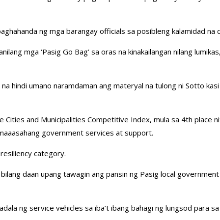
 paghahanda ng mga barangay officials sa posibleng kalamidad na 
 kanilang mga ‘Pasig Go Bag’ sa oras na kinakailangan nilang lum
na hindi umano naramdaman ang materyal na tulong ni Sotto kasi 
e Cities and Municipalities Competitive Index, mula sa 4th place
 maaasahang government services at support.
resiliency category.
ia bilang daan upang tawagin ang pansin ng Pasig local governme
ala ng service vehicles sa iba’t ibang bahagi ng lungsod para 