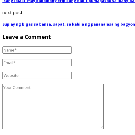
Isang lalaki, may kakaibang trip kung bakit pumapasok sa ibang bah
next post
Suplay ng bigas sa bansa, sapat, sa kabila ng pananalasa ng bagyong
Leave a Comment