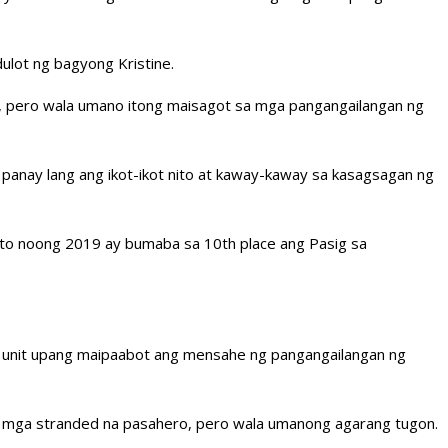
dulot ng bagyong Kristine.
ikas, pero wala umano itong maisagot sa mga pangangailangan ng
panay lang ang ikot-ikot nito at kaway-kaway sa kasagsagan ng
 nito noong 2019 ay bumaba sa 10th place ang Pasig sa
nt unit upang maipaabot ang mensahe ng pangangailangan ng
sa mga stranded na pasahero, pero wala umanong agarang tugon.