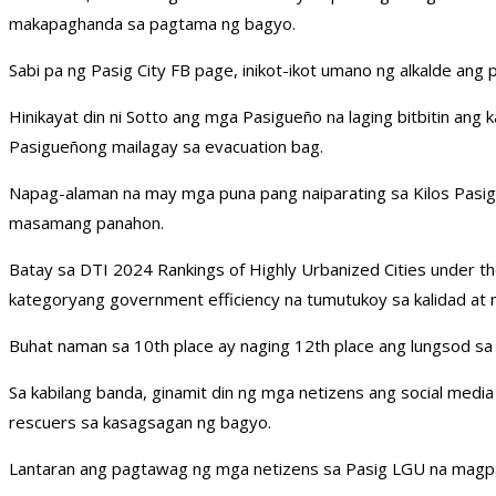
makapaghanda sa pagtama ng bagyo.
Sabi pa ng Pasig City FB page, inikot-ikot umano ng alkalde ang
Hinikayat din ni Sotto ang mga Pasigueño na laging bitbitin ang
Pasigueñong mailagay sa evacuation bag.
Napag-alaman na may mga puna pang naiparating sa Kilos Pasig 
masamang panahon.
Batay sa DTI 2024 Rankings of Highly Urbanized Cities under th
kategoryang government efficiency na tumutukoy sa kalidad at
Buhat naman sa 10th place ay naging 12th place ang lungsod sa 
Sa kabilang banda, ginamit din ng mga netizens ang social med
rescuers sa kasagsagan ng bagyo.
Lantaran ang pagtawag ng mga netizens sa Pasig LGU na magpad