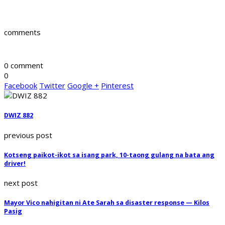
comments
0 comment
0
Facebook
Twitter
Google +
Pinterest
DWIZ 882
previous post
Kotseng paikot-ikot sa isang park, 10-taong gulang na bata ang
driver!
next post
Mayor Vico nahigitan ni Ate Sarah sa disaster response — Kilos
Pasig