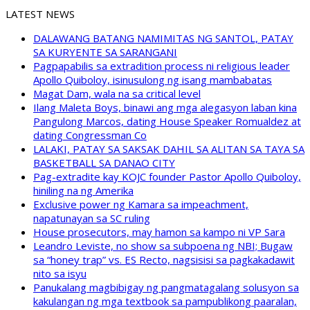
LATEST NEWS
DALAWANG BATANG NAMIMITAS NG SANTOL, PATAY
SA KURYENTE SA SARANGANI
Pagpapabilis sa extradition process ni religious leader
Apollo Quiboloy, isinusulong ng isang mambabatas
Magat Dam, wala na sa critical level
Ilang Maleta Boys, binawi ang mga alegasyon laban kina
Pangulong Marcos, dating House Speaker Romualdez at
dating Congressman Co
LALAKI, PATAY SA SAKSAK DAHIL SA ALITAN SA TAYA SA
BASKETBALL SA DANAO CITY
Pag-extradite kay KOJC founder Pastor Apollo Quiboloy,
hiniling na ng Amerika
Exclusive power ng Kamara sa impeachment,
napatunayan sa SC ruling
House prosecutors, may hamon sa kampo ni VP Sara
Leandro Leviste, no show sa subpoena ng NBI; Bugaw
sa “honey trap” vs. ES Recto, nagsisisi sa pagkakadawit
nito sa isyu
Panukalang magbibigay ng pangmatagalang solusyon sa
kakulangan ng mga textbook sa pampublikong paaralan,