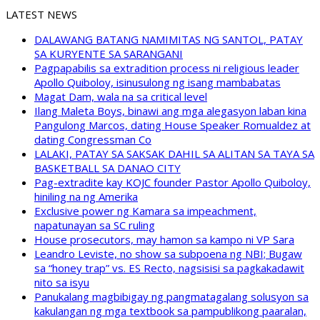
LATEST NEWS
DALAWANG BATANG NAMIMITAS NG SANTOL, PATAY
SA KURYENTE SA SARANGANI
Pagpapabilis sa extradition process ni religious leader
Apollo Quiboloy, isinusulong ng isang mambabatas
Magat Dam, wala na sa critical level
Ilang Maleta Boys, binawi ang mga alegasyon laban kina
Pangulong Marcos, dating House Speaker Romualdez at
dating Congressman Co
LALAKI, PATAY SA SAKSAK DAHIL SA ALITAN SA TAYA SA
BASKETBALL SA DANAO CITY
Pag-extradite kay KOJC founder Pastor Apollo Quiboloy,
hiniling na ng Amerika
Exclusive power ng Kamara sa impeachment,
napatunayan sa SC ruling
House prosecutors, may hamon sa kampo ni VP Sara
Leandro Leviste, no show sa subpoena ng NBI; Bugaw
sa “honey trap” vs. ES Recto, nagsisisi sa pagkakadawit
nito sa isyu
Panukalang magbibigay ng pangmatagalang solusyon sa
kakulangan ng mga textbook sa pampublikong paaralan,