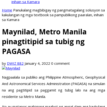
inihain sa Kamara
Home
Panukalang magbibigay ng pangmatagalang solusyon sa
kakulangan ng mga textbook sa pampublikong paaralan, inihain
sa Kamara
Maynilad, Metro Manila
pinagtitipid sa tubig ng
PAGASA
by
DWIZ 882
January 4, 2022
0 comment
Nagpaalala sa publiko ang Philippine Atmospheric, Geophysical
And Astronomical Services Administration (PAGASA) na simulan
na ang pagtitipid sa paggamit ng tubig lalo na ang mga
residente sa Metro Manila.
Ito ay matapos mabigong maabot ng angat dam ang kaukulang