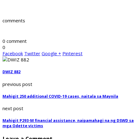
comments
0 comment
0
Facebook
Twitter
Google +
Pinterest
DWIZ 882
previous post
Mahigit 250 additional COVID-19 cases, naitala sa Maynila
next post
Mahigit P293-M financial assistance, naipamahagi na ng DSWD sa
mga Odette victims
Leave a Comment