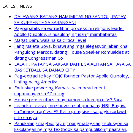
LATEST NEWS
DALAWANG BATANG NAMIMITAS NG SANTOL, PATAY
SA KURYENTE SA SARANGANI
Pagpapabilis sa extradition process ni religious leader
Apollo Quiboloy, isinusulong ng isang mambabatas
Magat Dam, wala na sa critical level
Ilang Maleta Boys, binawi ang mga alegasyon laban kina
Pangulong Marcos, dating House Speaker Romualdez at
dating Congressman Co
LALAKI, PATAY SA SAKSAK DAHIL SA ALITAN SA TAYA SA
BASKETBALL SA DANAO CITY
Pag-extradite kay KOJC founder Pastor Apollo Quiboloy,
hiniling na ng Amerika
Exclusive power ng Kamara sa impeachment,
napatunayan sa SC ruling
House prosecutors, may hamon sa kampo ni VP Sara
Leandro Leviste, no show sa subpoena ng NBI; Bugaw
sa “honey trap” vs. ES Recto, nagsisisi sa pagkakadawit
nito sa isyu
Panukalang magbibigay ng pangmatagalang solusyon sa
kakulangan ng mga textbook sa pampublikong paaralan,