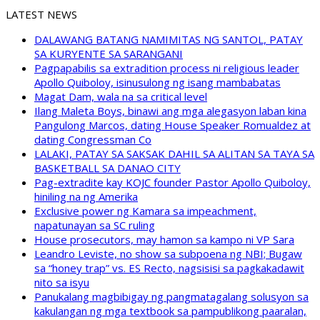
LATEST NEWS
DALAWANG BATANG NAMIMITAS NG SANTOL, PATAY
SA KURYENTE SA SARANGANI
Pagpapabilis sa extradition process ni religious leader
Apollo Quiboloy, isinusulong ng isang mambabatas
Magat Dam, wala na sa critical level
Ilang Maleta Boys, binawi ang mga alegasyon laban kina
Pangulong Marcos, dating House Speaker Romualdez at
dating Congressman Co
LALAKI, PATAY SA SAKSAK DAHIL SA ALITAN SA TAYA SA
BASKETBALL SA DANAO CITY
Pag-extradite kay KOJC founder Pastor Apollo Quiboloy,
hiniling na ng Amerika
Exclusive power ng Kamara sa impeachment,
napatunayan sa SC ruling
House prosecutors, may hamon sa kampo ni VP Sara
Leandro Leviste, no show sa subpoena ng NBI; Bugaw
sa “honey trap” vs. ES Recto, nagsisisi sa pagkakadawit
nito sa isyu
Panukalang magbibigay ng pangmatagalang solusyon sa
kakulangan ng mga textbook sa pampublikong paaralan,