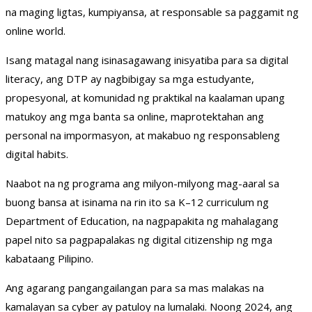
na maging ligtas, kumpiyansa, at responsable sa paggamit ng
online world.
Isang matagal nang isinasagawang inisyatiba para sa digital
literacy, ang DTP ay nagbibigay sa mga estudyante,
propesyonal, at komunidad ng praktikal na kaalaman upang
matukoy ang mga banta sa online, maprotektahan ang
personal na impormasyon, at makabuo ng responsableng
digital habits.
Naabot na ng programa ang milyon-milyong mag-aaral sa
buong bansa at isinama na rin ito sa K–12 curriculum ng
Department of Education, na nagpapakita ng mahalagang
papel nito sa pagpapalakas ng digital citizenship ng mga
kabataang Pilipino.
Ang agarang pangangailangan para sa mas malakas na
kamalayan sa cyber ay patuloy na lumalaki. Noong 2024, ang