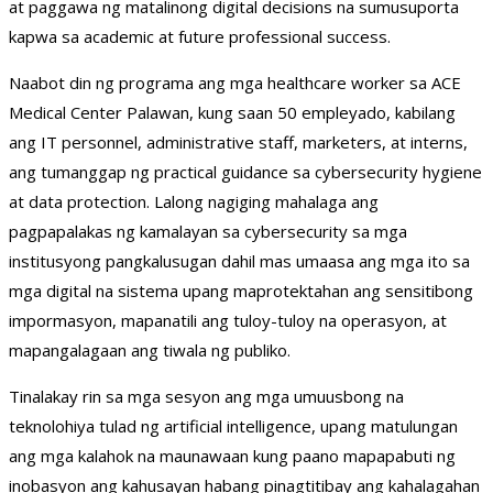
at paggawa ng matalinong digital decisions na sumusuporta
kapwa sa academic at future professional success.
Naabot din ng programa ang mga healthcare worker sa ACE
Medical Center Palawan, kung saan 50 empleyado, kabilang
ang IT personnel, administrative staff, marketers, at interns,
ang tumanggap ng practical guidance sa cybersecurity hygiene
at data protection. Lalong nagiging mahalaga ang
pagpapalakas ng kamalayan sa cybersecurity sa mga
institusyong pangkalusugan dahil mas umaasa ang mga ito sa
mga digital na sistema upang maprotektahan ang sensitibong
impormasyon, mapanatili ang tuloy-tuloy na operasyon, at
mapangalagaan ang tiwala ng publiko.
Tinalakay rin sa mga sesyon ang mga umuusbong na
teknolohiya tulad ng artificial intelligence, upang matulungan
ang mga kalahok na maunawaan kung paano mapapabuti ng
inobasyon ang kahusayan habang pinagtitibay ang kahalagahan