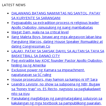
LATEST NEWS
DALAWANG BATANG NAMIMITAS NG SANTOL, PATAY
SA KURYENTE SA SARANGANI
Pagpapabilis sa extradition process ni religious leader
Apollo Quiboloy, isinusulong ng isang mambabatas
Magat Dam, wala na sa critical level
Ilang Maleta Boys, binawi ang mga alegasyon laban kina
Pangulong Marcos, dating House Speaker Romualdez at
dating Congressman Co
LALAKI, PATAY SA SAKSAK DAHIL SA ALITAN SA TAYA SA
BASKETBALL SA DANAO CITY
Pag-extradite kay KOJC founder Pastor Apollo Quiboloy,
hiniling na ng Amerika
Exclusive power ng Kamara sa impeachment,
napatunayan sa SC ruling
House prosecutors, may hamon sa kampo ni VP Sara
Leandro Leviste, no show sa subpoena ng NBI; Bugaw
sa “honey trap” vs. ES Recto, nagsisisi sa pagkakadawit
nito sa isyu
Panukalang magbibigay ng pangmatagalang solusyon sa
kakulangan ng mga textbook sa pampublikong paaralan,