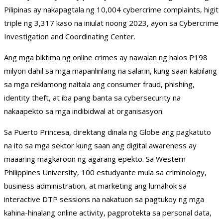
Pilipinas ay nakapagtala ng 10,004 cybercrime complaints, higit
triple ng 3,317 kaso na iniulat noong 2023, ayon sa Cybercrime
Investigation and Coordinating Center.
Ang mga biktima ng online crimes ay nawalan ng halos P198
milyon dahil sa mga mapanlinlang na salarin, kung saan kabilang
sa mga reklamong naitala ang consumer fraud, phishing,
identity theft, at iba pang banta sa cybersecurity na
nakaapekto sa mga indibidwal at organisasyon.
Sa Puerto Princesa, direktang dinala ng Globe ang pagkatuto
na ito sa mga sektor kung saan ang digital awareness ay
maaaring magkaroon ng agarang epekto. Sa Western
Philippines University, 100 estudyante mula sa criminology,
business administration, at marketing ang lumahok sa
interactive DTP sessions na nakatuon sa pagtukoy ng mga
kahina-hinalang online activity, pagprotekta sa personal data,