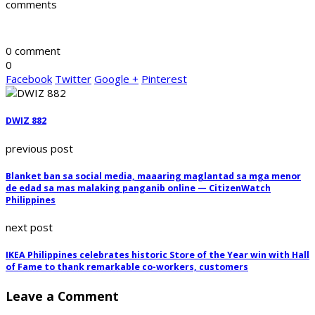
comments
0 comment
0
Facebook
Twitter
Google +
Pinterest
DWIZ 882
previous post
Blanket ban sa social media, maaaring maglantad sa mga menor
de edad sa mas malaking panganib online — CitizenWatch
Philippines
next post
IKEA Philippines celebrates historic Store of the Year win with Hall
of Fame to thank remarkable co-workers, customers
Leave a Comment