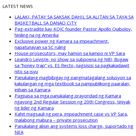
LATEST NEWS
LALAKI, PATAY SA SAKSAK DAHIL SA ALITAN SA TAYA SA
BASKETBALL SA DANAO CITY
Pag-extradite kay KOJC founder Pastor Apollo Quiboloy,
hiniling na ng Amerika
Exclusive power ng Kamara sa impeachment,
napatunayan sa SC ruling
House prosecutors, may hamon sa kampo ni VP Sara
Leandro Leviste, no show sa subpoena ng NBI; Bugaw
sa “honey trap” vs. ES Recto, nagsisisi sa pagkakadawit
nito sa isyu
Panukalang magbibigay ng pangmatagalang solusyon sa
kakulangan ng mga textbook sa pampublikong paaralan,
inihain sa Kamara
Pagpasa sa mga panukalang prayoridad ng Kamara
ngayong 2nd Regular Session ng 20th Congress, tiniyak
ng lider ng Kamara
Kahit magsauli ng pera, impeachment case vs VP Sara,
malabong mabura – private prosecution
Panukalang alisin ang systems loss charge, suportado ng
NEA