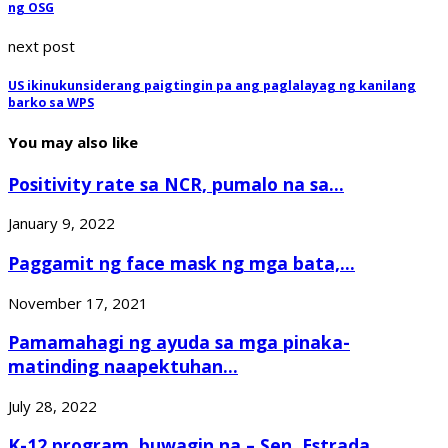
ng OSG
next post
US ikinukunsiderang paigtingin pa ang paglalayag ng kanilang
barko sa WPS
You may also like
Positivity rate sa NCR, pumalo na sa...
January 9, 2022
Paggamit ng face mask ng mga bata,...
November 17, 2021
Pamamahagi ng ayuda sa mga pinaka-
matinding naapektuhan...
July 28, 2022
K-12 program, buwagin na – Sen. Estrada