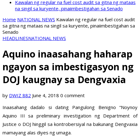
Kawalan ng regular na fuel cost audit sa gitna ng mataas
na singil sa kuryente, pinaiimbestigahan sa Senado
Home
NATIONAL NEWS
Kawalan ng regular na fuel cost audit
sa gitna ng mataas na singil sa kuryente, pinaiimbestigahan sa
Senado
HEADLINES
NATIONAL NEWS
Aquino inaasahang haharap
ngayon sa imbestigasyon ng
DOJ kaugnay sa Dengvaxia
by
DWIZ 882
June 4, 2018
0 comment
Inaasahang dadalo si dating Pangulong Benigno “Noynoy
Aquino III sa preliminary investigation ng Department of
Justice o DOJ hinggil sa kontrobersiyal na bakunang Dengvaxia
mamayang alas diyes ng umaga.