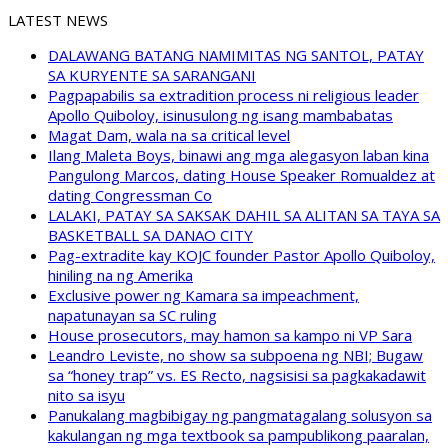
LATEST NEWS
DALAWANG BATANG NAMIMITAS NG SANTOL, PATAY
SA KURYENTE SA SARANGANI
Pagpapabilis sa extradition process ni religious leader
Apollo Quiboloy, isinusulong ng isang mambabatas
Magat Dam, wala na sa critical level
Ilang Maleta Boys, binawi ang mga alegasyon laban kina
Pangulong Marcos, dating House Speaker Romualdez at
dating Congressman Co
LALAKI, PATAY SA SAKSAK DAHIL SA ALITAN SA TAYA SA
BASKETBALL SA DANAO CITY
Pag-extradite kay KOJC founder Pastor Apollo Quiboloy,
hiniling na ng Amerika
Exclusive power ng Kamara sa impeachment,
napatunayan sa SC ruling
House prosecutors, may hamon sa kampo ni VP Sara
Leandro Leviste, no show sa subpoena ng NBI; Bugaw
sa “honey trap” vs. ES Recto, nagsisisi sa pagkakadawit
nito sa isyu
Panukalang magbibigay ng pangmatagalang solusyon sa
kakulangan ng mga textbook sa pampublikong paaralan,