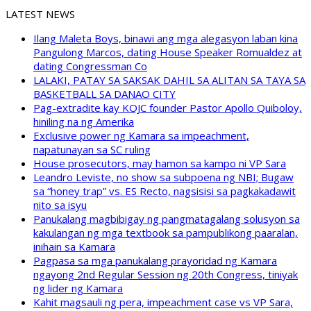
LATEST NEWS
Ilang Maleta Boys, binawi ang mga alegasyon laban kina
Pangulong Marcos, dating House Speaker Romualdez at
dating Congressman Co
LALAKI, PATAY SA SAKSAK DAHIL SA ALITAN SA TAYA SA
BASKETBALL SA DANAO CITY
Pag-extradite kay KOJC founder Pastor Apollo Quiboloy,
hiniling na ng Amerika
Exclusive power ng Kamara sa impeachment,
napatunayan sa SC ruling
House prosecutors, may hamon sa kampo ni VP Sara
Leandro Leviste, no show sa subpoena ng NBI; Bugaw
sa “honey trap” vs. ES Recto, nagsisisi sa pagkakadawit
nito sa isyu
Panukalang magbibigay ng pangmatagalang solusyon sa
kakulangan ng mga textbook sa pampublikong paaralan,
inihain sa Kamara
Pagpasa sa mga panukalang prayoridad ng Kamara
ngayong 2nd Regular Session ng 20th Congress, tiniyak
ng lider ng Kamara
Kahit magsauli ng pera, impeachment case vs VP Sara,