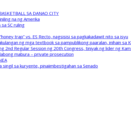
A BASKETBALL SA DANAO CITY
niling na ng Amerika
sa SC ruling
oney trap” vs. ES Recto, nagsisisi sa pagkakadawit nito sa isyu
kulangan ng mga textbook sa pampublikong paaralan, inihain sa 
 2nd Regular Session ng 20th Congress, tiniyak ng lider ng Kam
labong mabura – private prosecution
 NEA
a singil sa kuryente, pinaiimbestigahan sa Senado