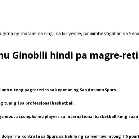
a gitna ng mataas na singil sa kuryente, pinaiimbestigahan sa Sen
Ginobili hindi pa magre-reti
lano nitong pagreretiro sa koponan ng San Antonio Spurs.
ng tumigil sa professional basketball.
 mga most accomplished players sa international basketball kung saan
 dolyar na kontrata sa Spurs sa kabila ng career low nitong 7.5 poin