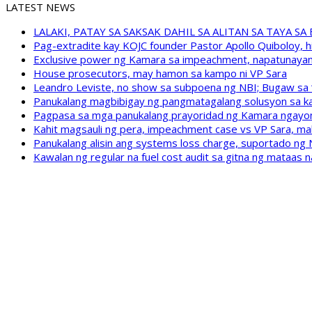
LATEST NEWS
LALAKI, PATAY SA SAKSAK DAHIL SA ALITAN SA TAYA S
Pag-extradite kay KOJC founder Pastor Apollo Quiboloy, hi
Exclusive power ng Kamara sa impeachment, napatunayan 
House prosecutors, may hamon sa kampo ni VP Sara
Leandro Leviste, no show sa subpoena ng NBI; Bugaw sa “h
Panukalang magbibigay ng pangmatagalang solusyon sa ka
Pagpasa sa mga panukalang prayoridad ng Kamara ngayong
Kahit magsauli ng pera, impeachment case vs VP Sara, ma
Panukalang alisin ang systems loss charge, suportado ng
Kawalan ng regular na fuel cost audit sa gitna ng mataas n