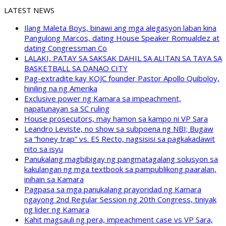
LATEST NEWS
Ilang Maleta Boys, binawi ang mga alegasyon laban kina
Pangulong Marcos, dating House Speaker Romualdez at
dating Congressman Co
LALAKI, PATAY SA SAKSAK DAHIL SA ALITAN SA TAYA SA
BASKETBALL SA DANAO CITY
Pag-extradite kay KOJC founder Pastor Apollo Quiboloy,
hiniling na ng Amerika
Exclusive power ng Kamara sa impeachment,
napatunayan sa SC ruling
House prosecutors, may hamon sa kampo ni VP Sara
Leandro Leviste, no show sa subpoena ng NBI; Bugaw
sa “honey trap” vs. ES Recto, nagsisisi sa pagkakadawit
nito sa isyu
Panukalang magbibigay ng pangmatagalang solusyon sa
kakulangan ng mga textbook sa pampublikong paaralan,
inihain sa Kamara
Pagpasa sa mga panukalang prayoridad ng Kamara
ngayong 2nd Regular Session ng 20th Congress, tiniyak
ng lider ng Kamara
Kahit magsauli ng pera, impeachment case vs VP Sara,