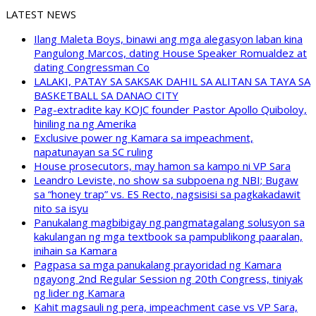
LATEST NEWS
Ilang Maleta Boys, binawi ang mga alegasyon laban kina
Pangulong Marcos, dating House Speaker Romualdez at
dating Congressman Co
LALAKI, PATAY SA SAKSAK DAHIL SA ALITAN SA TAYA SA
BASKETBALL SA DANAO CITY
Pag-extradite kay KOJC founder Pastor Apollo Quiboloy,
hiniling na ng Amerika
Exclusive power ng Kamara sa impeachment,
napatunayan sa SC ruling
House prosecutors, may hamon sa kampo ni VP Sara
Leandro Leviste, no show sa subpoena ng NBI; Bugaw
sa “honey trap” vs. ES Recto, nagsisisi sa pagkakadawit
nito sa isyu
Panukalang magbibigay ng pangmatagalang solusyon sa
kakulangan ng mga textbook sa pampublikong paaralan,
inihain sa Kamara
Pagpasa sa mga panukalang prayoridad ng Kamara
ngayong 2nd Regular Session ng 20th Congress, tiniyak
ng lider ng Kamara
Kahit magsauli ng pera, impeachment case vs VP Sara,