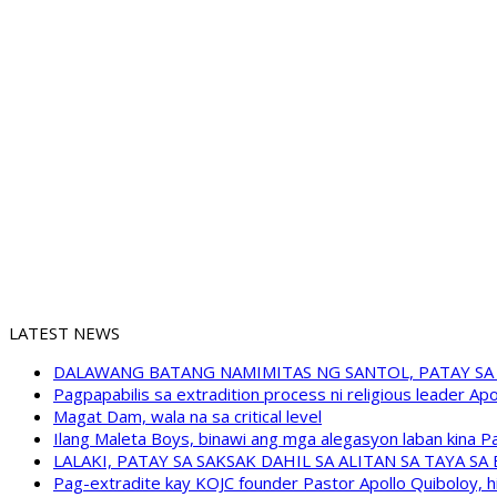
LATEST NEWS
DALAWANG BATANG NAMIMITAS NG SANTOL, PATAY SA
Pagpapabilis sa extradition process ni religious leader A
Magat Dam, wala na sa critical level
Ilang Maleta Boys, binawi ang mga alegasyon laban kina
LALAKI, PATAY SA SAKSAK DAHIL SA ALITAN SA TAYA S
Pag-extradite kay KOJC founder Pastor Apollo Quiboloy, hi