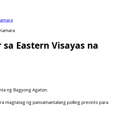
Kamara
 Kamara
 sa Eastern Visayas na
anta ng Bagyong Agaton.
ara magtatag ng pansamantalang polling precints para