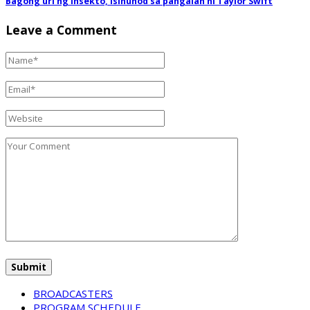
Bagong uri ng insekto, isinunod sa pangalan ni Taylor Swift
Leave a Comment
BROADCASTERS
PROGRAM SCHEDULE