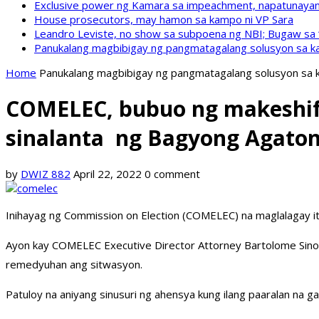
Exclusive power ng Kamara sa impeachment, napatunayan 
House prosecutors, may hamon sa kampo ni VP Sara
Leandro Leviste, no show sa subpoena ng NBI; Bugaw sa “h
Panukalang magbibigay ng pangmatagalang solusyon sa ka
Home
Panukalang magbibigay ng pangmatagalang solusyon sa k
COMELEC, bubuo ng makeshift 
sinalanta ng Bagyong Agato
by
DWIZ 882
April 22, 2022
0 comment
Inihayag ng Commission on Election (COMELEC) na maglalagay ito
Ayon kay COMELEC Executive Director Attorney Bartolome Sinocru
remedyuhan ang sitwasyon.
Patuloy na aniyang sinusuri ng ahensya kung ilang paaralan na 