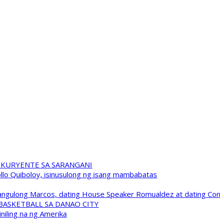
 KURYENTE SA SARANGANI
pollo Quiboloy, isinusulong ng isang mambabatas
 Pangulong Marcos, dating House Speaker Romualdez at dating C
A BASKETBALL SA DANAO CITY
niling na ng Amerika