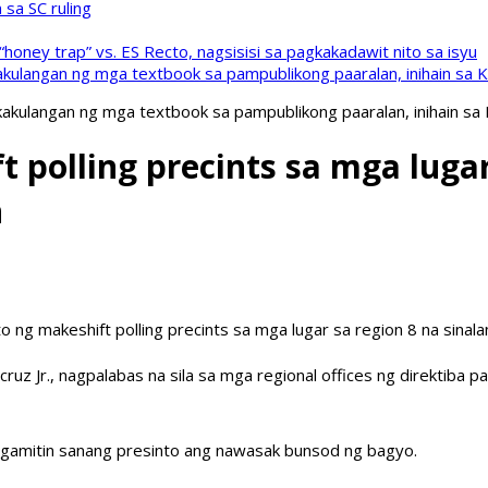
sa SC ruling
oney trap” vs. ES Recto, nagsisisi sa pagkakadawit nito sa isyu
kulangan ng mga textbook sa pampublikong paaralan, inihain sa 
akulangan ng mga textbook sa pampublikong paaralan, inihain sa
polling precints sa mga lugar
n
 ng makeshift polling precints sa mga lugar sa region 8 na sinal
z Jr., nagpalabas na sila sa mga regional offices ng direktiba p
gagamitin sanang presinto ang nawasak bunsod ng bagyo.