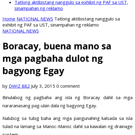
Tatlong aktibistang nanggulo sa exhibit ng PAF sa UST,
sinampahan ng reklamo
Home
NATIONAL NEWS
Tatlong aktibistang nanggulo sa
exhibit ng PAF sa UST, sinampahan ng reklamo
NATIONAL NEWS
Boracay, buena mano sa
mga pagbaha dulot ng
bagyong Egay
by
DWIZ 882
July 3, 2015
0 comment
Binulabog ng pagbaha ang isla ng Boracay dahil sa mga
nararanasang pag-ulan dala ng bagyong Egay.
Nalubog sa tubig baha ang mga pangunahing kalsada sa isla
tulad na lamang sa Manoc-Manoc dahil sa kawalan ng drainage
system.