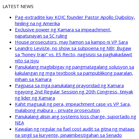
LATEST NEWS
Pag-extradite kay KOJC founder Pastor Apollo Quiboloy,
hiniling na ng Amerika
Exclusive power ng Kamara sa impeachment,
napatunayan sa SC ruling
House prosecutors, may hamon sa kampo ni VP Sara
Leandro Leviste, no show sa subpoena ng NBI; Bugaw
sa “honey trap” vs. ES Recto, nagsisisi sa pagkakadawit
nito sa isyu
Panukalang magbibigay ng pangmatagalang solusyon sa
kakulangan ng mga textbook sa pampublikong paaralan,
inihain sa Kamara
Pagpasa sa mga panukalang prayoridad ng Kamara
ngayong 2nd Regular Session ng 20th Congress, tiniyak
ng lider ng Kamara
Kahit magsauli ng pera, impeachment case vs VP Sara,
malabong mabura – private prosecution
Panukalang alisin ang systems loss charge, suportado ng
NEA
Kawalan ng regular na fuel cost audit sa gitna ng mataas
na singil sa kuryente, pinaiimbestigahan sa Senado