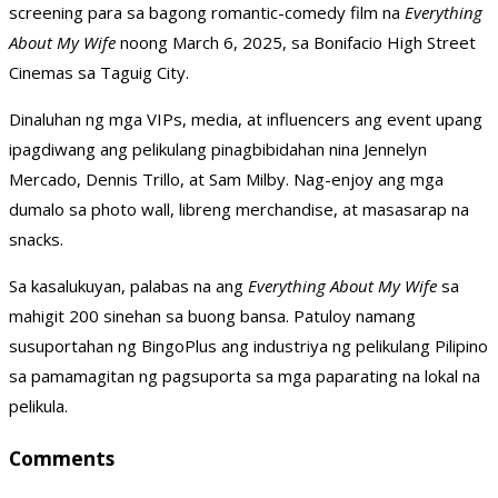
screening para sa bagong romantic-comedy film na
Everything
About My Wife
noong March 6, 2025, sa Bonifacio High Street
Cinemas sa Taguig City.
Dinaluhan ng mga VIPs, media, at influencers ang event upang
ipagdiwang ang pelikulang pinagbibidahan nina Jennelyn
Mercado, Dennis Trillo, at Sam Milby. Nag-enjoy ang mga
dumalo sa photo wall, libreng merchandise, at masasarap na
snacks.
Sa kasalukuyan, palabas na ang
Everything About My Wife
sa
mahigit 200 sinehan sa buong bansa. Patuloy namang
susuportahan ng BingoPlus ang industriya ng pelikulang Pilipino
sa pamamagitan ng pagsuporta sa mga paparating na lokal na
pelikula.
Comments