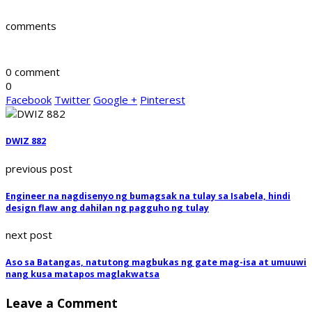
comments
0 comment
0
Facebook
Twitter
Google +
Pinterest
DWIZ 882
previous post
Engineer na nagdisenyo ng bumagsak na tulay sa Isabela, hindi
design flaw ang dahilan ng pagguho ng tulay
next post
Aso sa Batangas, natutong magbukas ng gate mag-isa at umuuwi
nang kusa matapos maglakwatsa
Leave a Comment