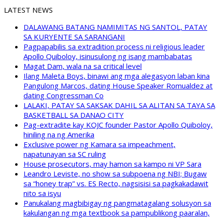
LATEST NEWS
DALAWANG BATANG NAMIMITAS NG SANTOL, PATAY
SA KURYENTE SA SARANGANI
Pagpapabilis sa extradition process ni religious leader
Apollo Quiboloy, isinusulong ng isang mambabatas
Magat Dam, wala na sa critical level
Ilang Maleta Boys, binawi ang mga alegasyon laban kina
Pangulong Marcos, dating House Speaker Romualdez at
dating Congressman Co
LALAKI, PATAY SA SAKSAK DAHIL SA ALITAN SA TAYA SA
BASKETBALL SA DANAO CITY
Pag-extradite kay KOJC founder Pastor Apollo Quiboloy,
hiniling na ng Amerika
Exclusive power ng Kamara sa impeachment,
napatunayan sa SC ruling
House prosecutors, may hamon sa kampo ni VP Sara
Leandro Leviste, no show sa subpoena ng NBI; Bugaw
sa “honey trap” vs. ES Recto, nagsisisi sa pagkakadawit
nito sa isyu
Panukalang magbibigay ng pangmatagalang solusyon sa
kakulangan ng mga textbook sa pampublikong paaralan,