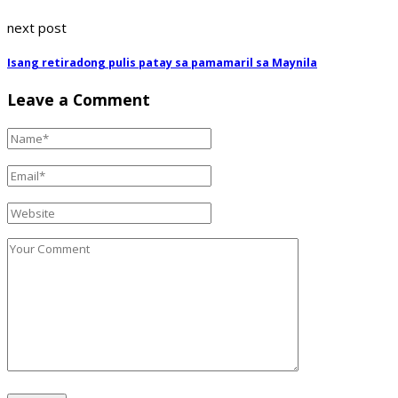
next post
Isang retiradong pulis patay sa pamamaril sa Maynila
Leave a Comment