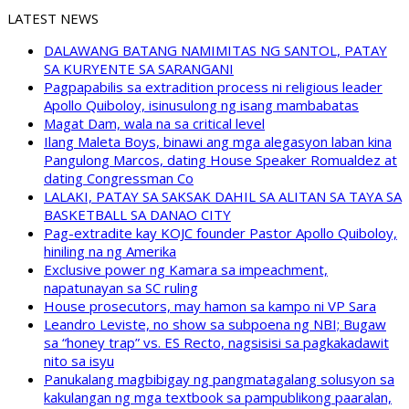
LATEST NEWS
DALAWANG BATANG NAMIMITAS NG SANTOL, PATAY
SA KURYENTE SA SARANGANI
Pagpapabilis sa extradition process ni religious leader
Apollo Quiboloy, isinusulong ng isang mambabatas
Magat Dam, wala na sa critical level
Ilang Maleta Boys, binawi ang mga alegasyon laban kina
Pangulong Marcos, dating House Speaker Romualdez at
dating Congressman Co
LALAKI, PATAY SA SAKSAK DAHIL SA ALITAN SA TAYA SA
BASKETBALL SA DANAO CITY
Pag-extradite kay KOJC founder Pastor Apollo Quiboloy,
hiniling na ng Amerika
Exclusive power ng Kamara sa impeachment,
napatunayan sa SC ruling
House prosecutors, may hamon sa kampo ni VP Sara
Leandro Leviste, no show sa subpoena ng NBI; Bugaw
sa “honey trap” vs. ES Recto, nagsisisi sa pagkakadawit
nito sa isyu
Panukalang magbibigay ng pangmatagalang solusyon sa
kakulangan ng mga textbook sa pampublikong paaralan,