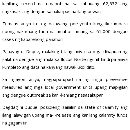
kanilang record na umabot na sa kabuuang 62,632 ang
nagkasakit ng dengue sa nakalipas na ilang buwan.
Tumaas aniya ito ng dalawang porsyento kung ikukumpara
noong nakaraang taon na umabot lamang sa 61,000 dengue
cases ng kaparehong panahon.
Pahayag ni Duque, malaking bilang aniya sa mga dinapuan ng
sakit na dengue ang mula sa Ilocos Norte ngunit hindi pa aniya
kumpleto ang data na kanyang hawak ukol dito.
Sa ngayon aniya, nagpapatupad na ng mga preventive
measures ang mga local government units upang mapigilan
ang dengue outbreak sa kani-kanilang nasasakupan.
Dagdag ni Duque, posibleng isailalim sa state of calamity ang
ilang lalawigan upang ma-i-release ang kanilang calamity funds
na gagamitin.