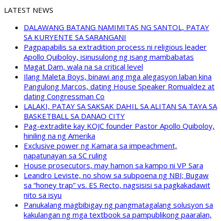
LATEST NEWS
DALAWANG BATANG NAMIMITAS NG SANTOL, PATAY
SA KURYENTE SA SARANGANI
Pagpapabilis sa extradition process ni religious leader
Apollo Quiboloy, isinusulong ng isang mambabatas
Magat Dam, wala na sa critical level
Ilang Maleta Boys, binawi ang mga alegasyon laban kina
Pangulong Marcos, dating House Speaker Romualdez at
dating Congressman Co
LALAKI, PATAY SA SAKSAK DAHIL SA ALITAN SA TAYA SA
BASKETBALL SA DANAO CITY
Pag-extradite kay KOJC founder Pastor Apollo Quiboloy,
hiniling na ng Amerika
Exclusive power ng Kamara sa impeachment,
napatunayan sa SC ruling
House prosecutors, may hamon sa kampo ni VP Sara
Leandro Leviste, no show sa subpoena ng NBI; Bugaw
sa “honey trap” vs. ES Recto, nagsisisi sa pagkakadawit
nito sa isyu
Panukalang magbibigay ng pangmatagalang solusyon sa
kakulangan ng mga textbook sa pampublikong paaralan,