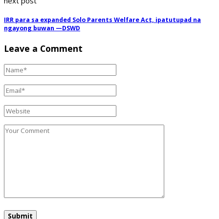
next post
IRR para sa expanded Solo Parents Welfare Act, ipatutupad na
ngayong buwan —DSWD
Leave a Comment