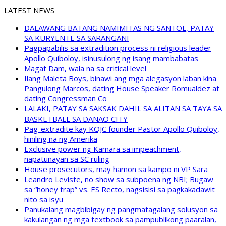
LATEST NEWS
DALAWANG BATANG NAMIMITAS NG SANTOL, PATAY
SA KURYENTE SA SARANGANI
Pagpapabilis sa extradition process ni religious leader
Apollo Quiboloy, isinusulong ng isang mambabatas
Magat Dam, wala na sa critical level
Ilang Maleta Boys, binawi ang mga alegasyon laban kina
Pangulong Marcos, dating House Speaker Romualdez at
dating Congressman Co
LALAKI, PATAY SA SAKSAK DAHIL SA ALITAN SA TAYA SA
BASKETBALL SA DANAO CITY
Pag-extradite kay KOJC founder Pastor Apollo Quiboloy,
hiniling na ng Amerika
Exclusive power ng Kamara sa impeachment,
napatunayan sa SC ruling
House prosecutors, may hamon sa kampo ni VP Sara
Leandro Leviste, no show sa subpoena ng NBI; Bugaw
sa “honey trap” vs. ES Recto, nagsisisi sa pagkakadawit
nito sa isyu
Panukalang magbibigay ng pangmatagalang solusyon sa
kakulangan ng mga textbook sa pampublikong paaralan,