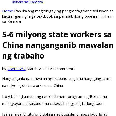
inihain sa Kamara
Home
Panukalang magbibigay ng pangmatagalang solusyon sa
kakulangan ng mga textbook sa pampublikong paaralan, inihain
sa Kamara
5-6 milyong state workers sa
China nanganganib mawalan
ng trabaho
by
DWIZ 882
March 2, 2016
0 comment
Nanganganib na mawalan ng trabaho ang lima hanggang anim
na milyong state workers sa China.
Ito’y bahagi umano ng retrenchment program ng Beijing na
mangyayari sa susunod na dalawa hanggang tatlong taon.
Isa sa mga itinuturong dahilan ng posibleng mass layoffs ay