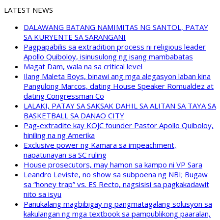
LATEST NEWS
DALAWANG BATANG NAMIMITAS NG SANTOL, PATAY
SA KURYENTE SA SARANGANI
Pagpapabilis sa extradition process ni religious leader
Apollo Quiboloy, isinusulong ng isang mambabatas
Magat Dam, wala na sa critical level
Ilang Maleta Boys, binawi ang mga alegasyon laban kina
Pangulong Marcos, dating House Speaker Romualdez at
dating Congressman Co
LALAKI, PATAY SA SAKSAK DAHIL SA ALITAN SA TAYA SA
BASKETBALL SA DANAO CITY
Pag-extradite kay KOJC founder Pastor Apollo Quiboloy,
hiniling na ng Amerika
Exclusive power ng Kamara sa impeachment,
napatunayan sa SC ruling
House prosecutors, may hamon sa kampo ni VP Sara
Leandro Leviste, no show sa subpoena ng NBI; Bugaw
sa “honey trap” vs. ES Recto, nagsisisi sa pagkakadawit
nito sa isyu
Panukalang magbibigay ng pangmatagalang solusyon sa
kakulangan ng mga textbook sa pampublikong paaralan,