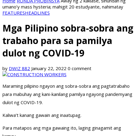
Home
RONDA PROBINSYA
Away ng 2 kaklase, sinundan ng
umano’y mass hysteria; mahigit 20 estudyante, nahimatay
FEATURES
HEADLINES
Mga Pilipino sobra-sobra ang
trabaho para sa pamilya
dulot ng COVID-19
by
DWIZ 882
January 22, 2022
0 comment
Maraming pilipino ngayon ang sobra-sobra ang pagtatrabaho
para mabuhay ang kani-kanilang pamilya ngayong pandemyang
dulot ng COVID-19.
Kaliwa’t kanang gawain ang inaatupag.
Para matapos ang mga gawaing ito, laging ginagamit ang