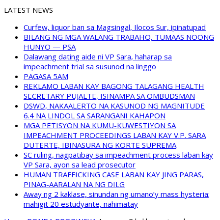
LATEST NEWS
Curfew, liquor ban sa Magsingal, Ilocos Sur, ipinatupad
BILANG NG MGA WALANG TRABAHO, TUMAAS NOONG
HUNYO — PSA
Dalawang dating aide ni VP Sara, haharap sa
impeachment trial sa susunod na linggo
PAGASA 5AM
REKLAMO LABAN KAY BAGONG TALAGANG HEALTH
SECRETARY PUJALTE, ISINAMPA SA OMBUDSMAN
DSWD, NAKAALERTO NA KASUNOD NG MAGNITUDE
6.4 NA LINDOL SA SARANGANI KAHAPON
MGA PETISYON NA KUMU-KUWESTIYON SA
IMPEACHMENT PROCEEDINGS LABAN KAY V.P. SARA
DUTERTE, IBINASURA NG KORTE SUPREMA
SC ruling, nagpatibay sa impeachment process laban kay
VP Sara, ayon sa lead prosecutor
HUMAN TRAFFICKING CASE LABAN KAY JING PARAS,
PINAG-AARALAN NA NG DILG
Away ng 2 kaklase, sinundan ng umano’y mass hysteria;
mahigit 20 estudyante, nahimatay