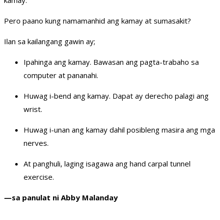
kamay.
Pero paano kung namamanhid ang kamay at sumasakit?
Ilan sa kailangang gawin ay;
Ipahinga ang kamay. Bawasan ang pagta-trabaho sa
computer at pananahi.
Huwag i-bend ang kamay. Dapat ay derecho palagi ang
wrist.
Huwag i-unan ang kamay dahil posibleng masira ang mga
nerves.
At panghuli, laging isagawa ang hand carpal tunnel
exercise.
—sa panulat ni Abby Malanday