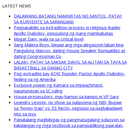
LATEST NEWS
DALAWANG BATANG NAMIMITAS NG SANTOL, PATAY
SA KURYENTE SA SARANGANI
Pagpapabilis sa extradition process ni religious leader
Apollo Quiboloy, isinusulong ng isang mambabatas
Magat Dam, wala na sa critical level
Ilang Maleta Boys, binawi ang mga alegasyon laban kina
Pangulong Marcos, dating House Speaker Romualdez at
dating Congressman Co
LALAKI, PATAY SA SAKSAK DAHIL SA ALITAN SA TAYA SA
BASKETBALL SA DANAO CITY
Pag-extradite kay KOJC founder Pastor Apollo Quiboloy,
hiniling na ng Amerika
Exclusive power ng Kamara sa impeachment,
napatunayan sa SC ruling
House prosecutors, may hamon sa kampo ni VP Sara
Leandro Leviste, no show sa subpoena ng NBI; Bugaw
sa “honey trap” vs. ES Recto, nagsisisi sa pagkakadawit
nito sa isyu
Panukalang magbibigay ng pangmatagalang solusyon sa
kakulangan ng mga textbook sa pampublikong paaralan,