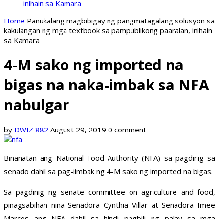
inihain sa Kamara
Home
Panukalang magbibigay ng pangmatagalang solusyon sa
kakulangan ng mga textbook sa pampublikong paaralan, inihain
sa Kamara
4-M sako ng imported na
bigas na naka-imbak sa NFA
nabulgar
by
DWIZ 882
August 29, 2019
0 comment
Binanatan ang National Food Authority (NFA) sa pagdinig sa
senado dahil sa pag-iimbak ng 4-M sako ng imported na bigas.
Sa pagdinig ng senate committee on agriculture and food,
pinagsabihan nina Senadora Cynthia Villar at Senadora Imee
Marcos ang NFA dahil sa hindi pagbili ng palay sa mga