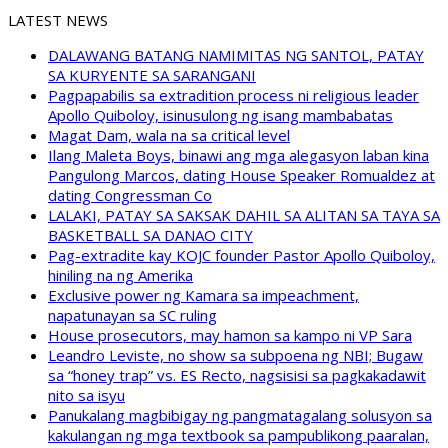
LATEST NEWS
DALAWANG BATANG NAMIMITAS NG SANTOL, PATAY
SA KURYENTE SA SARANGANI
Pagpapabilis sa extradition process ni religious leader
Apollo Quiboloy, isinusulong ng isang mambabatas
Magat Dam, wala na sa critical level
Ilang Maleta Boys, binawi ang mga alegasyon laban kina
Pangulong Marcos, dating House Speaker Romualdez at
dating Congressman Co
LALAKI, PATAY SA SAKSAK DAHIL SA ALITAN SA TAYA SA
BASKETBALL SA DANAO CITY
Pag-extradite kay KOJC founder Pastor Apollo Quiboloy,
hiniling na ng Amerika
Exclusive power ng Kamara sa impeachment,
napatunayan sa SC ruling
House prosecutors, may hamon sa kampo ni VP Sara
Leandro Leviste, no show sa subpoena ng NBI; Bugaw
sa “honey trap” vs. ES Recto, nagsisisi sa pagkakadawit
nito sa isyu
Panukalang magbibigay ng pangmatagalang solusyon sa
kakulangan ng mga textbook sa pampublikong paaralan,